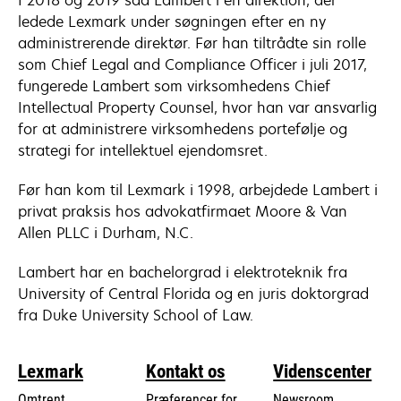
I 2018 og 2019 sad Lambert i en direktion, der
ledede Lexmark under søgningen efter en ny
administrerende direktør. Før han tiltrådte sin rolle
som Chief Legal and Compliance Officer i juli 2017,
fungerede Lambert som virksomhedens Chief
Intellectual Property Counsel, hvor han var ansvarlig
for at administrere virksomhedens portefølje og
strategi for intellektuel ejendomsret.
Før han kom til Lexmark i 1998, arbejdede Lambert i
privat praksis hos advokatfirmaet Moore & Van
Allen PLLC i Durham, N.C.
Lambert har en bachelorgrad i elektroteknik fra
University of Central Florida og en juris doktorgrad
fra Duke University School of Law.
Lexmark
Kontakt os
Videnscenter
Omtrent
Præferencer for
Newsroom