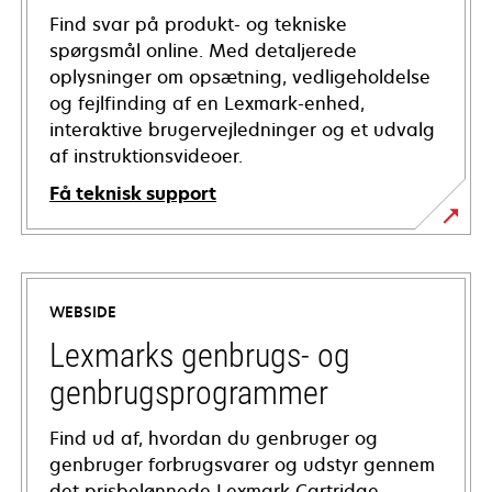
Find svar på produkt- og tekniske
spørgsmål online. Med detaljerede
oplysninger om opsætning, vedligeholdelse
og fejlfinding af en Lexmark-enhed,
interaktive brugervejledninger og et udvalg
af instruktionsvideoer.
Få teknisk support
opens
in
a
WEBSIDE
new
tab
Lexmarks genbrugs- og
genbrugsprogrammer
Find ud af, hvordan du genbruger og
genbruger forbrugsvarer og udstyr gennem
det prisbelønnede Lexmark Cartridge