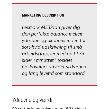
tab
MARKETING DESCRIPTION
Lexmark MS321dn giver dig
den perfekte balance mellem
ydeevne og økonomi inden for
sort-hvid udskrivning til små
arbejdsgrupper med op til 36
sider i minuttet*, tosidet
udskrivning, udvidet sikkerhed
og lang levetid som standard.
Ydeevne og værdi
Få sort-hvid udskrivning op til 36 sider i