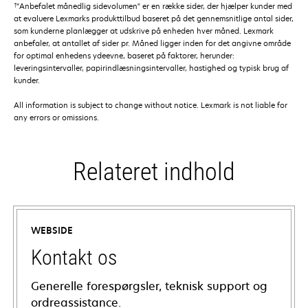
†
"Anbefalet månedlig sidevolumen" er en række sider, der hjælper kunder med
at evaluere Lexmarks produkttilbud baseret på det gennemsnitlige antal sider,
som kunderne planlægger at udskrive på enheden hver måned. Lexmark
anbefaler, at antallet af sider pr. Måned ligger inden for det angivne område
for optimal enhedens ydeevne, baseret på faktorer, herunder:
leveringsintervaller, papirindlæsningsintervaller, hastighed og typisk brug af
kunder.
All information is subject to change without notice. Lexmark is not liable for
any errors or omissions.
Relateret indhold
WEBSIDE
Kontakt os
Generelle forespørgsler, teknisk support og
ordreassistance.