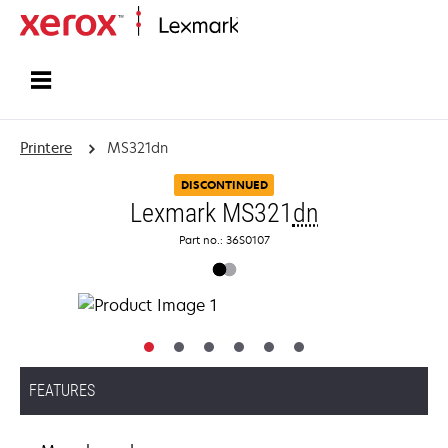
Startside
Printere
MS321dn
DISCONTINUED
Lexmark MS321
dn
Part no.: 36S0107
FEATURES