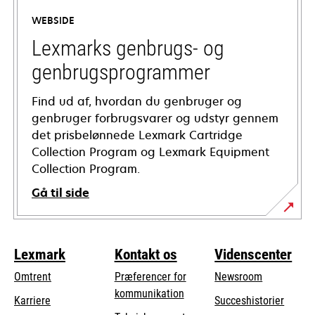
a
WEBSIDE
new
tab
Lexmarks genbrugs- og
genbrugsprogrammer
Find ud af, hvordan du genbruger og
genbruger forbrugsvarer og udstyr gennem
det prisbelønnede Lexmark Cartridge
Collection Program og Lexmark Equipment
Collection Program.
Gå til side
Lexmark
Kontakt os
Videnscenter
Omtrent
Præferencer for
Newsroom
kommunikation
Karriere
Succeshistorier