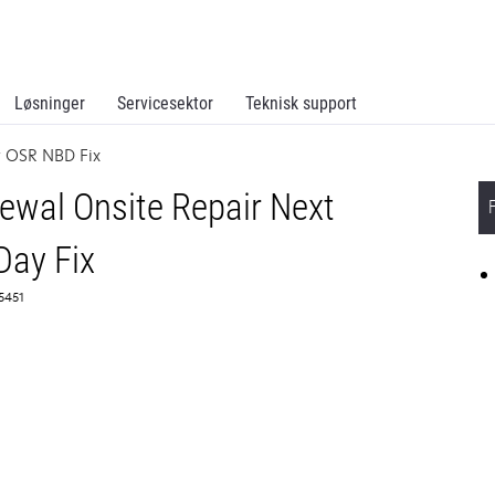
Løsninger
Servicesektor
Teknisk support
 OSR NBD Fix
wal Onsite Repair Next
Day Fix
65451