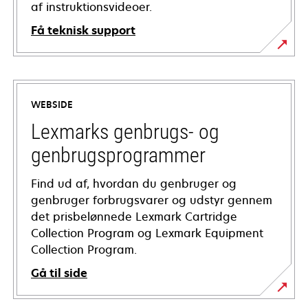
af instruktionsvideoer.
Få teknisk support
opens
in
a
WEBSIDE
new
tab
Lexmarks genbrugs- og
genbrugsprogrammer
Find ud af, hvordan du genbruger og
genbruger forbrugsvarer og udstyr gennem
det prisbelønnede Lexmark Cartridge
Collection Program og Lexmark Equipment
Collection Program.
Gå til side