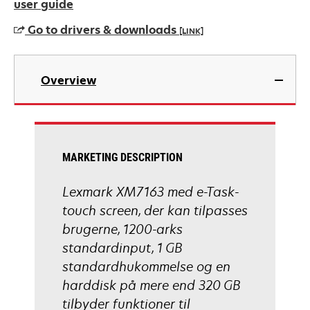
in
user guide
a
Go to drivers & downloads
[LINK]
new
tab
opens
in
Overview
a
new
tab
MARKETING DESCRIPTION
Lexmark XM7163 med e-Task-
touch screen, der kan tilpasses
brugerne, 1200-arks
standardinput, 1 GB
standardhukommelse og en
harddisk på mere end 320 GB
tilbyder funktioner til