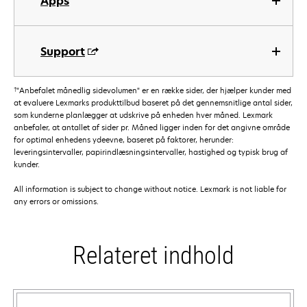
Apps
Support
†
"Anbefalet månedlig sidevolumen" er en række sider, der hjælper kunder med
at evaluere Lexmarks produkttilbud baseret på det gennemsnitlige antal sider,
som kunderne planlægger at udskrive på enheden hver måned. Lexmark
anbefaler, at antallet af sider pr. Måned ligger inden for det angivne område
for optimal enhedens ydeevne, baseret på faktorer, herunder:
leveringsintervaller, papirindlæsningsintervaller, hastighed og typisk brug af
kunder.
All information is subject to change without notice. Lexmark is not liable for
any errors or omissions.
Relateret indhold