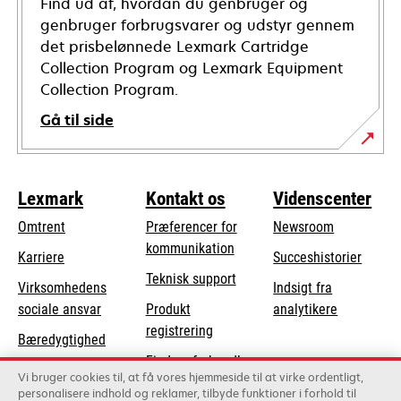
Find ud af, hvordan du genbruger og
genbruger forbrugsvarer og udstyr gennem
det prisbelønnede Lexmark Cartridge
Collection Program og Lexmark Equipment
Collection Program.
Gå til side
Lexmark
Kontakt os
Videnscenter
Omtrent
Præferencer for
Newsroom
kommunikation
Karriere
Succeshistorier
opens
Teknisk support
Virksomhedens
Indsigt fra
in
opens
sociale ansvar
Produkt
analytikere
a
in
registrering
Bæredygtighed
new
a
Find en forhandler
tab
Lexmark-partnere
new
Vi bruger cookies til, at få vores hjemmeside til at virke ordentligt,
Liste over
personalisere indhold og reklamer, tilbyde funktioner i forhold til
tab