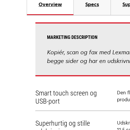
Overview
Specs
Sup
MARKETING DESCRIPTION
Kopiér, scan og fax med Lexmar
begge sider og har en udskrivni
Smart touch screen og
Den f
produ
USB-port
Superhurtig og stille
Udskri
11,5 s