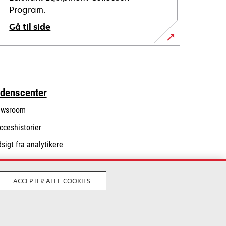
Program.
Gå til side
idenscenter
wsroom
cceshistorier
dsigt fra analytikere
ACCEPTER ALLE COOKIES
Juridisk
Privatliv