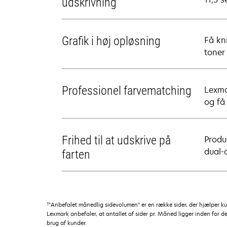
udskrivning
Grafik i høj opløsning
Få kn
toner 
Professionel farvematching
Lexma
og få
Frihed til at udskrive på
Produ
dual-
farten
†
"Anbefalet månedlig sidevolumen" er en række sider, der hjælper 
Lexmark anbefaler, at antallet af sider pr. Måned ligger inden for d
brug af kunder.