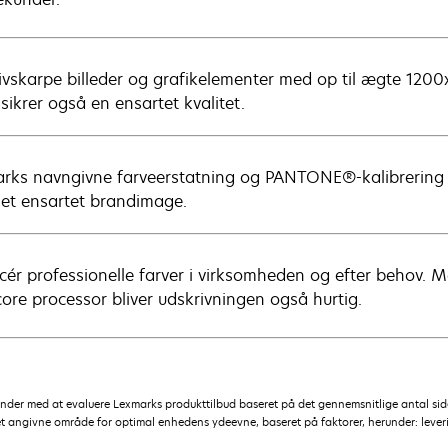
ivskarpe billeder og grafikelementer med op til ægte 12
sikrer også en ensartet kvalitet.
rks navngivne farveerstatning og PANTONE®-kalibrering 
 et ensartet brandimage.
cér professionelle farver i virksomheden og efter behov
core processor bliver udskrivningen også hurtig.
kunder med at evaluere Lexmarks produkttilbud baseret på det gennemsnitlige antal s
et angivne område for optimal enhedens ydeevne, baseret på faktorer, herunder: leveri