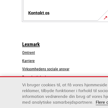
Kontakt os
Lexmark
Omtrent
Karriere
opens
Virksomhedens sociale ansvar
in
Bæredygtighed
a
Vi bruger cookies til, at få vores hjemmeside 
Lexmark-partnere
new
reklamer, tilbyde funktioner i forhold til soc
tab
information vedrørende din brug af vores hj
Lexmark International, Inc., et Xerox-selskab
med analytiske samarbejdspartnere.
Flere 
©2026 Alle rettigheder forbeholdes.