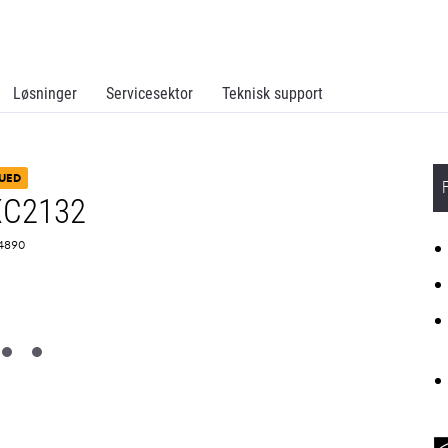
Løsninger
Servicesektor
Teknisk support
UED
XC2132
84890