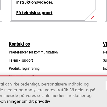
instruktionsvideoer.
Få teknisk support
opens
in
a
new
Kontakt os
V
tab
Præferencer for kommunikation
Ne
opens
Teknisk support
Su
in
Produkt registrering
In
a
Find en forhandler
new
tab
til at virke ordentligt, personalisere indhold og
Liste over grossister
iale medier og analysere vores traffik. Vi deler også
emmeside på vores sociale medier, i reklamer og
oplysninger om dit privatliv