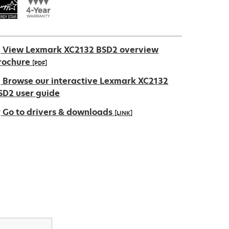
View Lexmark XC2132 BSD2 overview
rochure
[PDF]
pens
Browse our interactive Lexmark XC2132
SD2 user guide
Go to drivers & downloads
[LINK]
ew
ab
pens
ew
ab