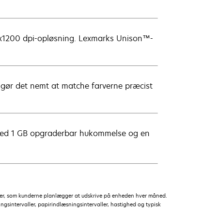
00x1200 dpi-opløsning. Lexmarks Unison™-
gør det nemt at matche farverne præcist
. Med 1 GB opgraderbar hukommelse og en
ider, som kunderne planlægger at udskrive på enheden hver måned.
ngsintervaller, papirindlæsningsintervaller, hastighed og typisk