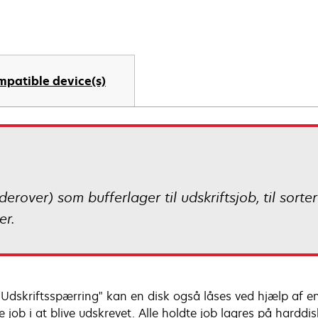
mpatible device(s)
rover) som bufferlager til udskriftsjob, til sorteri
er.
Udskriftsspærring" kan en disk også låses ved hjælp af en
 job i at blive udskrevet. Alle holdte job lagres på harddis