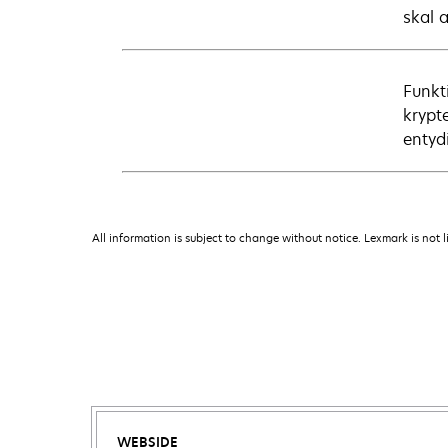
skal a
Funkt
krypt
entydi
All information is subject to change without notice. Lexmark is not l
WEBSIDE