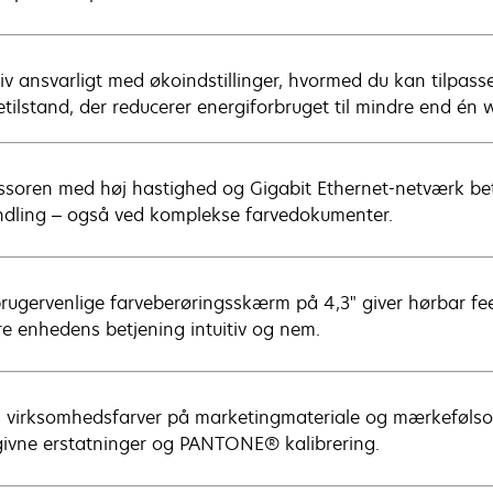
iv ansvarligt med økoindstillinger, hvormed du kan tilpasse
etilstand, der reducerer energiforbruget til mindre end én 
ssoren med høj hastighed og Gigabit Ethernet-netværk bet
dling – også ved komplekse farvedokumenter.
rugervenlige farveberøringsskærm på 4,3" giver hørbar fe
re enhedens betjening intuitiv og nem.
s virksomhedsfarver på marketingmateriale og mærkeføls
ivne erstatninger og PANTONE® kalibrering.