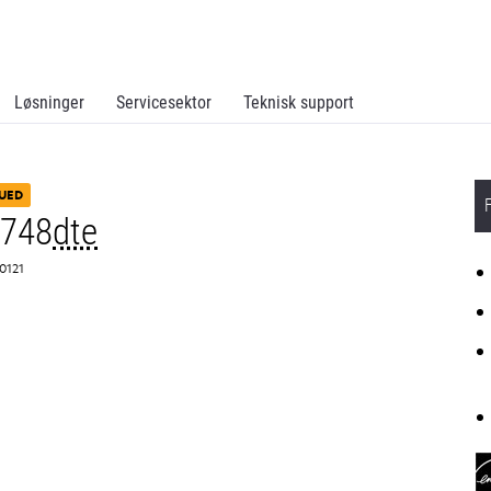
Løsninger
Servicesektor
Teknisk support
UED
C748
dte
H0121