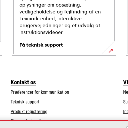
oplysninger om opsætning,
vedligeholdelse og fejlfinding af en
Lexmark-enhed, interaktive
brugervejledninger og et udvalg af
instruktionsvideoer.
Få teknisk support
opens
in
a
new
Kontakt os
V
tab
Præferencer for kommunikation
Ne
opens
Teknisk support
Su
in
Produkt registrering
In
a
Find en forhandler
new