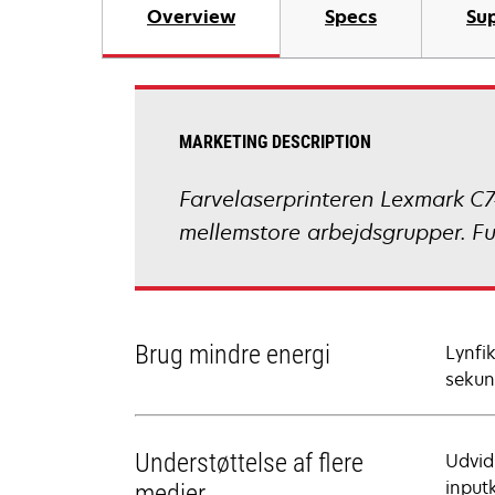
Overview
Specs
Sup
MARKETING DESCRIPTION
Farvelaserprinteren Lexmark C74
mellemstore arbejdsgrupper. Fun
Brug mindre energi
Lynfi
sekun
Understøttelse af flere
Udvid
inputk
medier