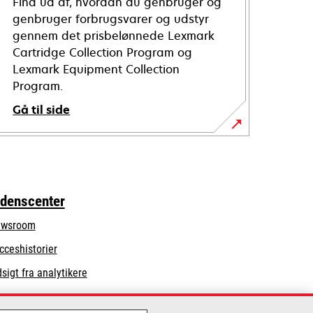
Find ud af, hvordan du genbruger og
genbruger forbrugsvarer og udstyr
gennem det prisbelønnede Lexmark
Cartridge Collection Program og
Lexmark Equipment Collection
Program.
Gå til side
idenscenter
wsroom
cceshistorier
dsigt fra analytikere