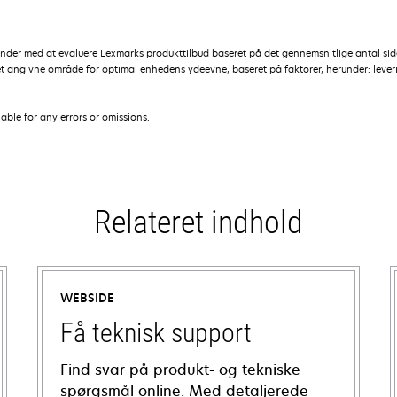
kunder med at evaluere Lexmarks produkttilbud baseret på det gennemsnitlige antal s
et angivne område for optimal enhedens ydeevne, baseret på faktorer, herunder: leveri
iable for any errors or omissions.
Relateret indhold
WEBSIDE
Få teknisk support
Find svar på produkt- og tekniske
spørgsmål online. Med detaljerede