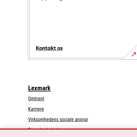
Kontakt os
Lexmark
Omtrent
Karriere
opens
Virksomhedens sociale ansvar
in
Bæredygtighed
a