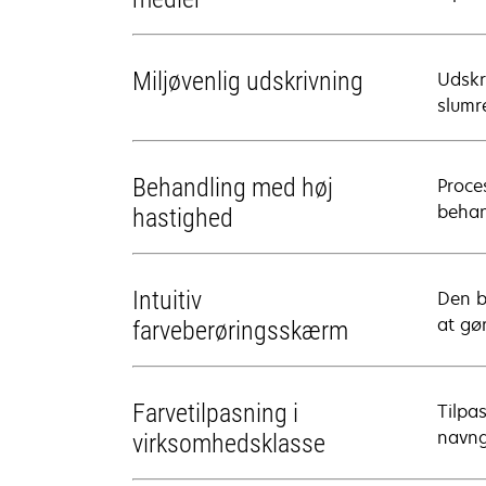
Miljøvenlig udskrivning
Udskr
slumr
Behandling med høj
Proce
behan
hastighed
Intuitiv
Den b
at gø
farveberøringsskærm
Farvetilpasning i
Tilpa
navng
virksomhedsklasse