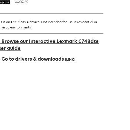
is is an FCC Class A device. Not intended for use in residential or
mestic environments.
Browse our interactive Lexmark C748dte
ser guide
Go to drivers & downloads
[LINK]
pens
ew
ab