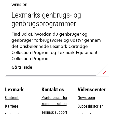
a
WEBSIDE
new
tab
Lexmarks genbrugs- og
genbrugsprogrammer
Find ud af, hvordan du genbruger og
genbruger forbrugsvarer og udstyr gennem
det prisbelønnede Lexmark Cartridge
Collection Program og Lexmark Equipment
Collection Program.
Gå til side
Lexmark
Kontakt os
Videnscenter
Omtrent
Præferencer for
Newsroom
kommunikation
Karriere
Succeshistorier
opens
Teknisk support