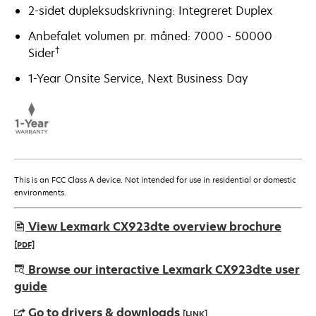
2-sidet dupleksudskrivning: Integreret Duplex
Anbefalet volumen pr. måned: 7000 - 50000
†
Sider
1-Year Onsite Service, Next Business Day
This is an FCC Class A device. Not intended for use in residential or domestic
environments.
View Lexmark CX923dte overview brochure
[PDF]
opens
Browse our interactive Lexmark CX923dte user
in
guide
a
Go to drivers & downloads
[LINK]