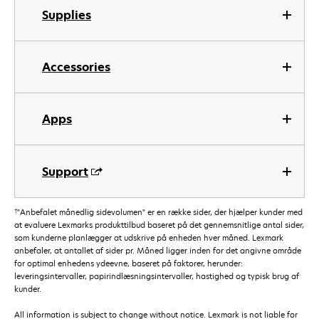
Supplies
Accessories
Apps
Support
†
"Anbefalet månedlig sidevolumen" er en række sider, der hjælper kunder med
at evaluere Lexmarks produkttilbud baseret på det gennemsnitlige antal sider,
som kunderne planlægger at udskrive på enheden hver måned. Lexmark
anbefaler, at antallet af sider pr. Måned ligger inden for det angivne område
for optimal enhedens ydeevne, baseret på faktorer, herunder:
leveringsintervaller, papirindlæsningsintervaller, hastighed og typisk brug af
kunder.
All information is subject to change without notice. Lexmark is not liable for