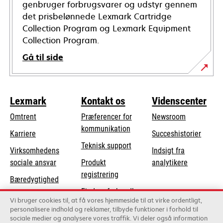
genbruger forbrugsvarer og udstyr gennem
det prisbelønnede Lexmark Cartridge
Collection Program og Lexmark Equipment
Collection Program.
Gå til side
Lexmark
Kontakt os
Videnscenter
Omtrent
Præferencer for
Newsroom
kommunikation
Karriere
Succeshistorier
opens
Teknisk support
Virksomhedens
Indsigt fra
in
opens
sociale ansvar
Produkt
analytikere
a
in
registrering
Bæredygtighed
new
a
Find en forhandler
tab
Lexmark-partnere
new
Vi bruger cookies til, at få vores hjemmeside til at virke ordentligt,
Liste over
personalisere indhold og reklamer, tilbyde funktioner i forhold til
tab
sociale medier og analysere vores traffik. Vi deler også information
grossister