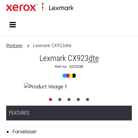
Startside
Printere
Lexmark CX923dte
Lexmark CX923
dte
Part no.: 32C0238
FEATURES
Farvelaser