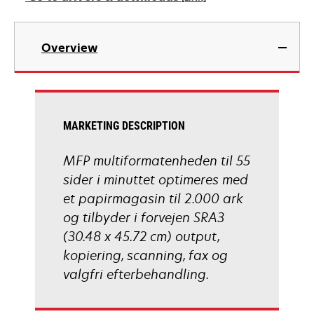
new
tab
opens
in
Overview
a
new
tab
MARKETING DESCRIPTION
MFP multiformatenheden til 55
sider i minuttet optimeres med
et papirmagasin til 2.000 ark
og tilbyder i forvejen SRA3
(30.48 x 45.72 cm) output,
kopiering, scanning, fax og
valgfri efterbehandling.