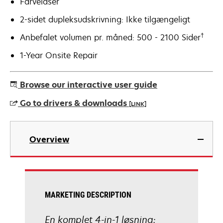
Farvelaser
2-sidet dupleksudskrivning: Ikke tilgængeligt
†
Anbefalet volumen pr. måned: 500 - 2100 Sider
1-Year Onsite Repair
Browse our interactive user guide
Go to drivers & downloads
[LINK]
opens
in
Overview
a
new
tab
MARKETING DESCRIPTION
En komplet 4-in-1 løsning: