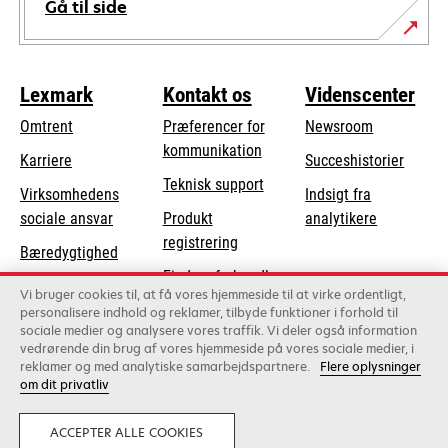
Gå til side
Lexmark
Kontakt os
Videnscenter
Omtrent
Præferencer for
Newsroom
kommunikation
Karriere
Succeshistorier
opens
Teknisk support
Virksomhedens
Indsigt fra
in
opens
sociale ansvar
Produkt
analytikere
a
in
registrering
Bæredygtighed
new
a
Find en forhandler
tab
Lexmark-partnere
new
Vi bruger cookies til, at få vores hjemmeside til at virke ordentligt,
Liste over
personalisere indhold og reklamer, tilbyde funktioner i forhold til
tab
sociale medier og analysere vores traffik. Vi deler også information
grossister
vedrørende din brug af vores hjemmeside på vores sociale medier, i
reklamer og med analytiske samarbejdspartnere.
Flere oplysninger
om dit privatliv
Lexmark International, Inc., et Xerox-selskab
©2026 Alle rettigheder forbeholdes.
Juridisk
Privatliv
ACCEPTER ALLE COOKIES