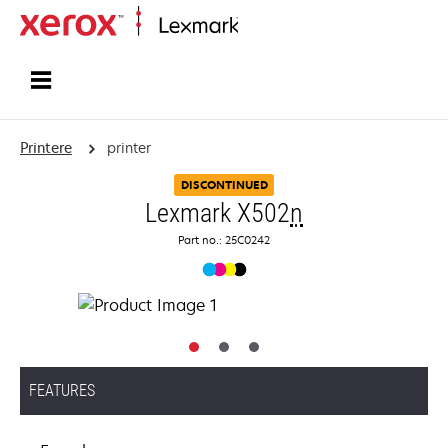
Startside
Printere
printer
DISCONTINUED
Lexmark X502
n
Part no.: 25C0242
FEATURES