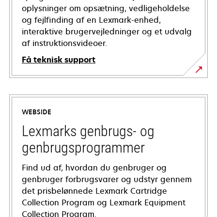
oplysninger om opsætning, vedligeholdelse
og fejlfinding af en Lexmark-enhed,
interaktive brugervejledninger og et udvalg
af instruktionsvideoer.
Få teknisk support
opens
in
a
WEBSIDE
new
tab
Lexmarks genbrugs- og
genbrugsprogrammer
Find ud af, hvordan du genbruger og
genbruger forbrugsvarer og udstyr gennem
det prisbelønnede Lexmark Cartridge
Collection Program og Lexmark Equipment
Collection Program.