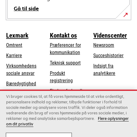
Gå til side
Lexmark
Kontakt os
Videnscenter
Omtrent
Præferencer for
Newsroom
kommunikation
Karriere
Succeshistorier
opens
Teknisk support
Virksomhedens
Indsigt fra
in
opens
sociale ansvar
Produkt
analytikere
a
in
registrering
Bæredygtighed
new
a
Find en forhandler
tab
Lexmark-partnere
new
Vi bruger cookies til, at få vores hjemmeside til at virke ordentligt,
Liste over
personalisere indhold og reklamer, tilbyde funktioner i forhold til
tab
sociale medier og analysere vores traffik. Vi deler også information
grossister
vedrørende din brug af vores hjemmeside på vores sociale medier, i
reklamer og med analytiske samarbejdspartnere.
Flere oplysninger
om dit privatliv
Lexmark International, Inc., et Xerox-selskab
©2026 Alle rettigheder forbeholdes.