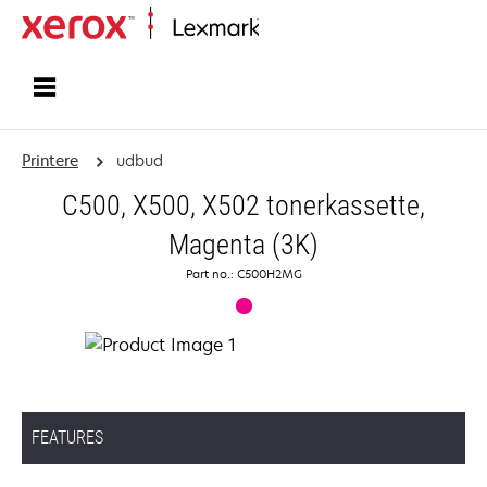
Startside
Printere
udbud
C500, X500, X502 tonerkassette,
Magenta (3K)
Part no.: C500H2MG
FEATURES