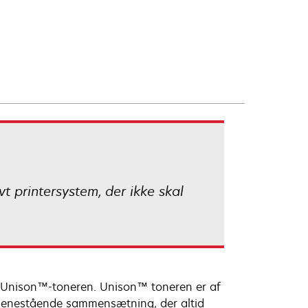
vt printersystem, der ikke skal
d Unison™-toneren. Unison™ toneren er af
n enestående sammensætning, der altid