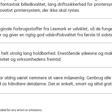
r fantastisk billedkvalitet, lang driftssikkerhed for printe
ovativt printersystem, der ikke skal rystes.
iginale forbrugsstoffer fra Lexmark er udviklet, så de f
r og giver en rigtig god udskriftskvalitet fra første til sidste
 helt utrolig lang holdbarhed. Enestående ydeevne og maks
tivitet og virksomhedens fremtid.
ar aldrig været nemmere at være miljøvenlig. Genbrug alle
 os håndtere detaljerne. Det er enkelt, smart og altid grat
iable for any errors or omissions.