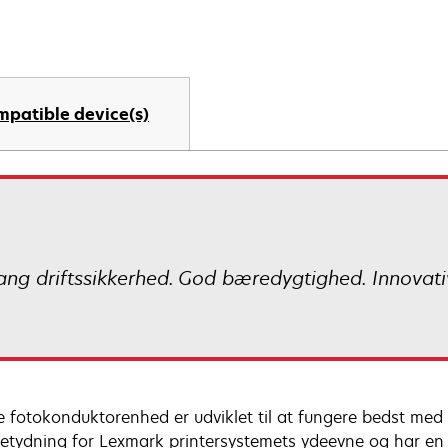
mpatible device(s)
 Lang driftssikkerhed. God bæredygtighed. Innovati
 fotokonduktorenhed er udviklet til at fungere bedst me
betydning for Lexmark printersystemets ydeevne og har e