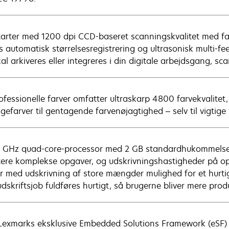
tarter med 1200 dpi CCD-baseret scanningskvalitet med fa
es automatisk størrelsesregistrering og ultrasonisk multi-feed
al arkiveres eller integreres i din digitale arbejdsgang, sc
ofessionelle farver omfatter ultraskarp 4800 farvekvalite
agefarver til gentagende farvenøjagtighed – selv til vigti
6 GHz quad-core-processor med 2 GB standardhukommelse 
ere komplekse opgaver, og udskrivningshastigheder på op ti
er med udskrivning af store mængder mulighed for et hurtig
dskriftsjob fuldføres hurtigt, så brugerne bliver mere prod
exmarks eksklusive Embedded Solutions Framework (eSF)