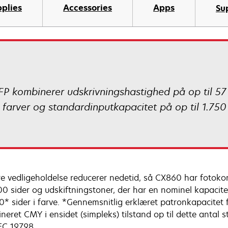
plies
Accessories
Apps
Su
kombinerer udskrivningshastighed på op til 57 s
 farver og standardinputkapacitet på op til 1.75
e vedligeholdelse reducerer nedetid, så CX860 har fotoko
00 sider og udskiftningstoner, der har en nominel kapacitet 
0* sider i farve. *Gennemsnitlig erklæret patronkapacitet fo
neret CMY i ensidet (simpleks) tilstand op til dette antal
EC 19798.