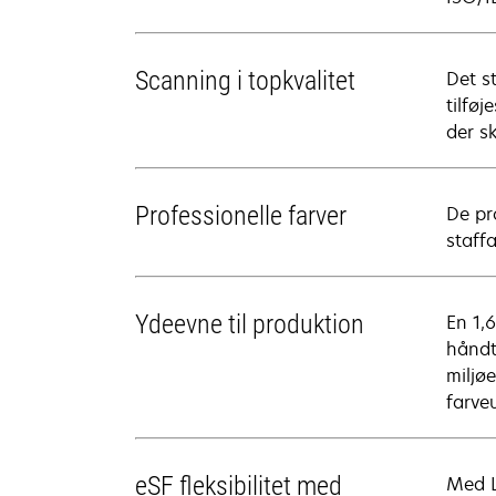
Scanning i topkvalitet
Det s
tilføj
der sk
Professionelle farver
De pr
staff
Ydeevne til produktion
En 1,
håndt
miljø
farveu
eSF fleksibilitet med
Med L