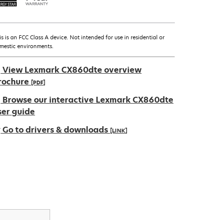
is is an FCC Class A device. Not intended for use in residential or
mestic environments.
View Lexmark CX860dte overview
rochure
[PDF]
pens
Browse our interactive Lexmark CX860dte
ser guide
Go to drivers & downloads
[LINK]
ew
ab
pens
ew
ab