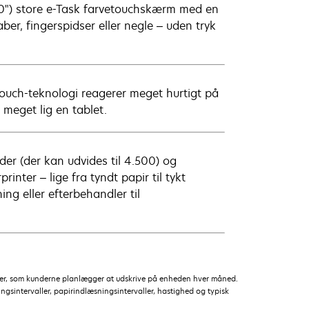
0") store e-Task farvetouchskærm med en
ber, fingerspidser eller negle – uden tryk
ouch-teknologi reagerer meget hurtigt på
meget lig en tablet.
der (der kan udvides til 4.500) og
nter – lige fra tyndt papir til tykt
ing eller efterbehandler til
ider, som kunderne planlægger at udskrive på enheden hver måned.
ngsintervaller, papirindlæsningsintervaller, hastighed og typisk