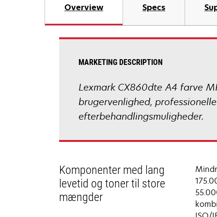
Overview
Specs
Sup
MARKETING DESCRIPTION
Lexmark CX860dte A4 farve MFP 
brugervenlighed, professionelle
efterbehandlingsmuligheder.
Komponenter med lang
Mindr
175.0
levetid og toner til store
55.00
mængder
kombi
ISO/I