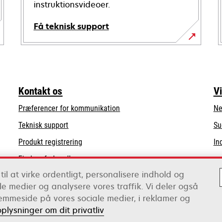
instruktionsvideoer.
Få teknisk support
opens
in
a
new
Kontakt os
V
tab
Præferencer for kommunikation
Ne
opens
Teknisk support
Su
in
Produkt registrering
In
a
Find en forhandler
new
tab
til at virke ordentligt, personalisere indhold og
Liste over grossister
iale medier og analysere vores traffik. Vi deler også
emmeside på vores sociale medier, i reklamer og
oplysninger om dit privatliv