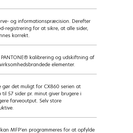
rve- og informationspræcision. Derefter
-registrering for at sikre, at alle sider,
annes korrekt.
t, PANTONE® kalibrering og udskiftning af
ge virksomhedsbrandede elementer.
gør det muligt for CX860 serien at
l 57 sider pr. minut giver brugere i
ere farveoutput. Selv store
uktive.
 kan MFP'en programmeres for at opfylde