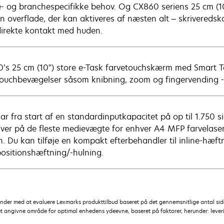
- og branchespecifikke behov. Og CX860 seriens 25 cm (1
in overflade, der kan aktiveres af næsten alt – skriveredska
 direkte kontakt med huden.
’s 25 cm (10") store e-Task farvetouchskærm med Smart T
touchbevægelser såsom knibning, zoom og fingervending - 
ar fra start af en standardinputkapacitet på op til 1.750 si
iver på de fleste medievægte for enhver A4 MFP farvelaserpri
. Du kan tilføje en kompakt efterbehandler til inline-hæftn
positionshæftning/-hulning.
kunder med at evaluere Lexmarks produkttilbud baseret på det gennemsnitlige antal s
et angivne område for optimal enhedens ydeevne, baseret på faktorer, herunder: leveri