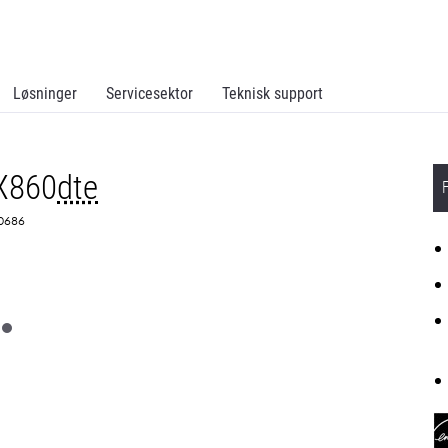
Løsninger
Servicesektor
Teknisk support
X860
dte
K0686