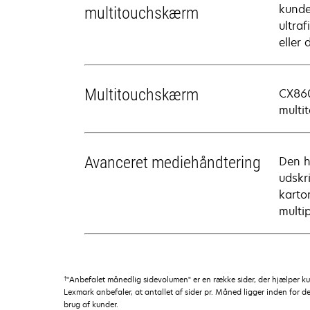
kunde
multitouchskærm
ultraf
eller
Multitouchskærm
CX860
multi
Avanceret mediehåndtering
Den h
udskr
karton
multi
†
"Anbefalet månedlig sidevolumen" er en række sider, der hjælper 
Lexmark anbefaler, at antallet af sider pr. Måned ligger inden for d
brug af kunder.