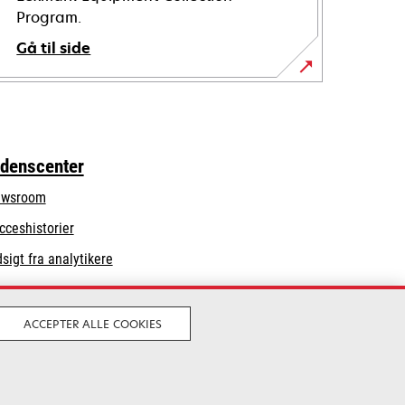
Program.
Gå til side
idenscenter
wsroom
cceshistorier
dsigt fra analytikere
ACCEPTER ALLE COOKIES
Juridisk
Privatliv