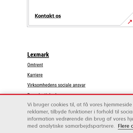
Kontakt os
Lexmark
Omtrent
Karriere
opens
Virksomhedens sociale ansvar
in
Bæredygtighed
a
Vi bruger cookies til, at få vores hjemmeside 
Lexmark-partnere
new
reklamer, tilbyde funktioner i forhold til soc
tab
information vedrørende din brug af vores hj
Lexmark International, Inc., et Xerox-selskab
med analytiske samarbejdspartnere.
Flere 
©2026 Alle rettigheder forbeholdes.