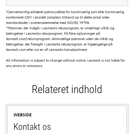
†
Gennemsnitlig erklæret patronydelse for kontinuerlig sort eller kontinuerlig
kombineret CMY i ensidet (simplex) tilstand op til dette antal sider
standardsider i overensstemmelse med ISO/IEC 19798.
††
Patroner, der indgår i Lexmarks returprogram, er underlagt vilkår og
betingelser i Lexmarks returprogram. Få flere oplysninger på
lexmark.com/returnprogram. Almindelige patroner uden de vilkår og
betingelser, der fremgår i Lexmarks returprogram, er tilgængelige på
lexmark.com eller via en af Lexmarks kanalpartnere.
All information is subject to change without notice. Lexmark is not liable for
any errors or omissions.
Relateret indhold
WEBSIDE
Kontakt os