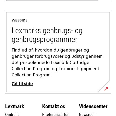
opens
in
a
WEBSIDE
new
tab
Lexmarks genbrugs- og
genbrugsprogrammer
Find ud af, hvordan du genbruger og
genbruger forbrugsvarer og udstyr gennem
det prisbelønnede Lexmark Cartridge
Collection Program og Lexmark Equipment
Collection Program.
Gå til side
Lexmark
Kontakt os
Videnscenter
Omtrent
Præferencer for
Newsroom