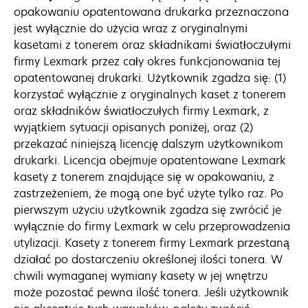
opakowaniu opatentowana drukarka przeznaczona
jest wyłącznie do użycia wraz z oryginalnymi
kasetami z tonerem oraz składnikami światłoczułymi
firmy Lexmark przez cały okres funkcjonowania tej
opatentowanej drukarki. Użytkownik zgadza się: (1)
korzystać wyłącznie z oryginalnych kaset z tonerem
oraz składników światłoczułych firmy Lexmark, z
wyjątkiem sytuacji opisanych poniżej, oraz (2)
przekazać niniejszą licencję dalszym użytkownikom
drukarki. Licencja obejmuje opatentowane Lexmark
kasety z tonerem znajdujące się w opakowaniu, z
zastrzeżeniem, że mogą one być użyte tylko raz. Po
pierwszym użyciu użytkownik zgadza się zwrócić je
wyłącznie do firmy Lexmark w celu przeprowadzenia
utylizacji. Kasety z tonerem firmy Lexmark przestaną
działać po dostarczeniu określonej ilości tonera. W
chwili wymaganej wymiany kasety w jej wnętrzu
może pozostać pewna ilość tonera. Jeśli użytkownik