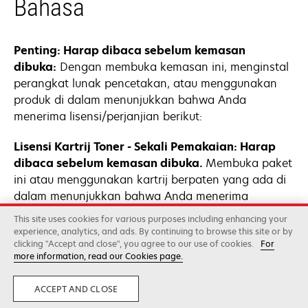
Bahasa
Penting: Harap dibaca sebelum kemasan
dibuka:
Dengan membuka kemasan ini, menginstal
perangkat lunak pencetakan, atau menggunakan
produk di dalam menunjukkan bahwa Anda
menerima lisensi/perjanjian berikut:
Lisensi Kartrij Toner - Sekali Pemakaian: Harap
dibaca sebelum kemasan dibuka.
Membuka paket
ini atau menggunakan kartrij berpaten yang ada di
dalam menunjukkan bahwa Anda menerima
lisensi/perjanjian berikut. Kartrij toner berpaten ini
This site uses cookies for various purposes including enhancing your
dijual dengan harga khusus dan tunduk pada
experience, analytics, and ads. By continuing to browse this site or by
pembatasan paten bahwa kartrij hanya boleh
clicking "Accept and close", you agree to our use of cookies.
For
more information, read our Cookies page.
digunakan satu kali. Setelah penggunaan awal ini,
Anda setuju untuk mengembalikan kartrij hanya ke
ACCEPT AND CLOSE
Lexmark untuk diproduksi ulang dan/atau didaur