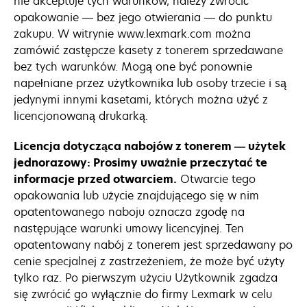
nie akceptuje tych warunków, należy zwrócić
opakowanie — bez jego otwierania — do punktu
zakupu. W witrynie www.lexmark.com można
zamówić zastępcze kasety z tonerem sprzedawane
bez tych warunków. Mogą one być ponownie
napełniane przez użytkownika lub osoby trzecie i są
jedynymi innymi kasetami, których można użyć z
licencjonowaną drukarką.
Licencja dotycząca nabojów z tonerem — użytek
jednorazowy: Prosimy uważnie przeczytać te
informacje przed otwarciem.
Otwarcie tego
opakowania lub użycie znajdującego się w nim
opatentowanego naboju oznacza zgodę na
następujące warunki umowy licencyjnej. Ten
opatentowany nabój z tonerem jest sprzedawany po
cenie specjalnej z zastrzeżeniem, że może być użyty
tylko raz. Po pierwszym użyciu Użytkownik zgadza
się zwrócić go wyłącznie do firmy Lexmark w celu