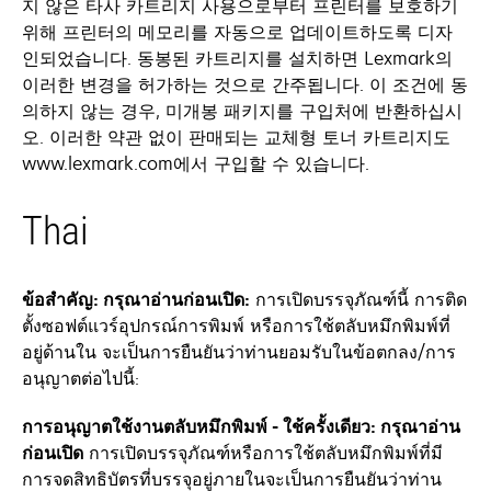
지 않은 타사 카트리지 사용으로부터 프린터를 보호하기
위해 프린터의 메모리를 자동으로 업데이트하도록 디자
인되었습니다. 동봉된 카트리지를 설치하면 Lexmark의
이러한 변경을 허가하는 것으로 간주됩니다. 이 조건에 동
의하지 않는 경우, 미개봉 패키지를 구입처에 반환하십시
오. 이러한 약관 없이 판매되는 교체형 토너 카트리지도
www.lexmark.com에서 구입할 수 있습니다.
Thai
ข้อสำคัญ: กรุณาอ่านก่อนเปิด:
การเปิดบรรจุภัณฑ์นี้ การติด
ตั้งซอฟต์แวร์อุปกรณ์การพิมพ์ หรือการใช้ตลับหมึกพิมพ์ที่
อยู่ด้านใน จะเป็นการยืนยันว่าท่านยอมรับในข้อตกลง/การ
อนุญาตต่อไปนี้:
การอนุญาตใช้งานตลับหมึกพิมพ์ - ใช้ครั้งเดียว: กรุณาอ่าน
ก่อนเปิด
การเปิดบรรจุภัณฑ์หรือการใช้ตลับหมึกพิมพ์ที่มี
การจดสิทธิบัตรที่บรรจุอยู่ภายในจะเป็นการยืนยันว่าท่าน