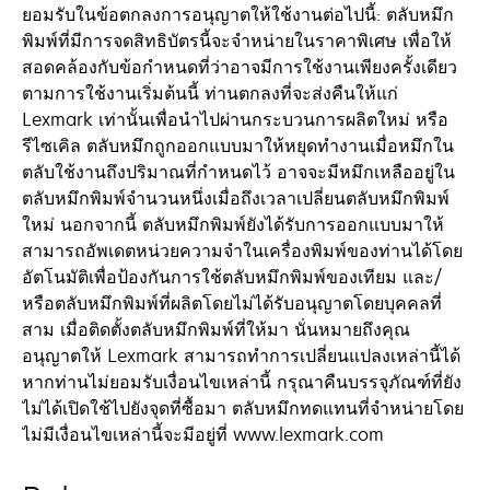
ยอมรับในข้อตกลงการอนุญาตให้ใช้งานต่อไปนี้: ตลับหมึก
พิมพ์ที่มีการจดสิทธิบัตรนี้จะจำหน่ายในราคาพิเศษ เพื่อให้
สอดคล้องกับข้อกำหนดที่ว่าอาจมีการใช้งานเพียงครั้งเดียว
ตามการใช้งานเริ่มต้นนี้ ท่านตกลงที่จะส่งคืนให้แก่
Lexmark เท่านั้นเพื่อนำไปผ่านกระบวนการผลิตใหม่ หรือ
รีไซเคิล ตลับหมึกถูกออกแบบมาให้หยุดทำงานเมื่อหมึกใน
ตลับใช้งานถึงปริมาณที่กำหนดไว้ อาจจะมีหมึกเหลืออยู่ใน
ตลับหมึกพิมพ์จำนวนหนึ่งเมื่อถึงเวลาเปลี่ยนตลับหมึกพิมพ์
ใหม่ นอกจากนี้ ตลับหมึกพิมพ์ยังได้รับการออกแบบมาให้
สามารถอัพเดตหน่วยความจำในเครื่องพิมพ์ของท่านได้โดย
อัตโนมัติเพื่อป้องกันการใช้ตลับหมึกพิมพ์ของเทียม และ/
หรือตลับหมึกพิมพ์ที่ผลิตโดยไม่ได้รับอนุญาตโดยบุคคลที่
สาม เมื่อติดตั้งตลับหมึกพิมพ์ที่ให้มา นั่นหมายถึงคุณ
อนุญาตให้ Lexmark สามารถทำการเปลี่ยนแปลงเหล่านี้ได้
หากท่านไม่ยอมรับเงื่อนไขเหล่านี้ กรุณาคืนบรรจุภัณฑ์ที่ยัง
ไม่ได้เปิดใช้ไปยังจุดที่ซื้อมา ตลับหมึกทดแทนที่จำหน่ายโดย
ไม่มีเงื่อนไขเหล่านี้จะมีอยู่ที่ www.lexmark.com