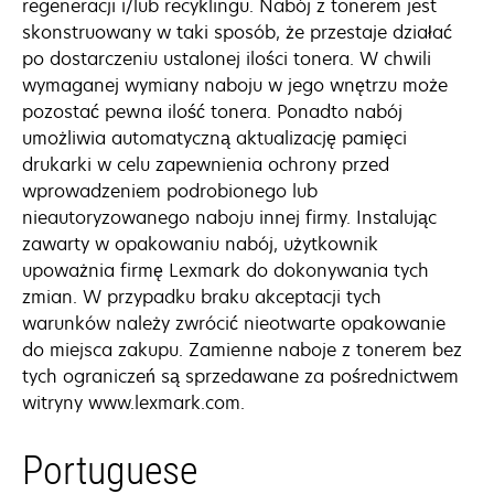
regeneracji i/lub recyklingu. Nabój z tonerem jest
skonstruowany w taki sposób, że przestaje działać
po dostarczeniu ustalonej ilości tonera. W chwili
wymaganej wymiany naboju w jego wnętrzu może
pozostać pewna ilość tonera. Ponadto nabój
umożliwia automatyczną aktualizację pamięci
drukarki w celu zapewnienia ochrony przed
wprowadzeniem podrobionego lub
nieautoryzowanego naboju innej firmy. Instalując
zawarty w opakowaniu nabój, użytkownik
upoważnia firmę Lexmark do dokonywania tych
zmian. W przypadku braku akceptacji tych
warunków należy zwrócić nieotwarte opakowanie
do miejsca zakupu. Zamienne naboje z tonerem bez
tych ograniczeń są sprzedawane za pośrednictwem
witryny www.lexmark.com.
Portuguese