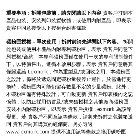
重要事項：拆開包裝前，請先閱讀以下內容
貴客戶打開本
產品包裝、安裝列印裝置軟體，或使用內附產品，即表示
貴客戶同意接受以下授權合約書條款
碳粉匣授權 – 單次使用：拆封前請先詳閱以下內容。
拆開
此包裝或使用本產品內附專利碳粉匣，表示 貴客戶同意下
列授權/合約。本專利碳粉匣僅在使用一次的專利限制條件
下，以特價售出。遵循本啟用步驟，表示 貴客戶同意將其
僅歸還給 Lexmark，作為重製及/或回收之用。本碳粉匣
之設計，係將於遞送固定碳粉量後停止運作。於需進行更
換時，碳粉匣內可能仍留存數量不定的少量碳粉。此外，
本碳粉匣備有特殊設計，可自動更新 貴客戶印表機內之記
憶體，以防止採用仿冒及/或未獲授權之其他廠商碳粉匣。
安裝本內附碳粉匣，即表示 貴客戶授權 Lexmark 為該等
變更。若 貴客戶不同意該等條款，請將未拆封之包裝箱送
回 貴客戶向其購買的經銷商。另亦透過
www.lexmark.com 提供不適用該等條款之換用碳粉匣