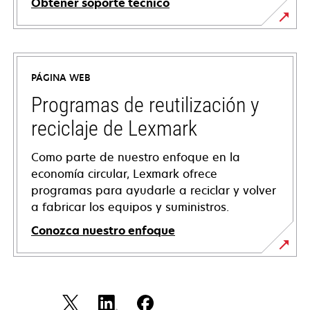
Obtener soporte técnico
se
abre
en
PÁGINA WEB
una
pestaña
Programas de reutilización y
nueva
reciclaje de Lexmark
Como parte de nuestro enfoque en la
economía circular, Lexmark ofrece
programas para ayudarle a reciclar y volver
a fabricar los equipos y suministros.
Conozca nuestro enfoque