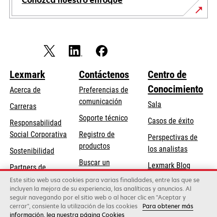
Conozca nuestro enfoque
Lexmark
Contáctenos
Centro de
Conocimiento
Acerca de
Preferencias de
comunicación
Sala
Carreras
se
Soporte técnico
Casos de éxito
Responsabilidad
abre
se
Social Corporativa
Registro de
Perspectivas de
en
abre
productos
los analistas
Sostenibilidad
una
en
Buscar un
pestaña
Lexmark Blog
Partners de
una
concesionario
nueva
Lexmark
Este sitio web usa cookies para varias finalidades, entre las que se
pestaña
incluyen la mejora de su experiencia, las analíticas y anuncios. Al
nueva
seguir navegando por el sitio web o al hacer clic en "Aceptar y
cerrar", consiente la utilización de las cookies
Para obtener más
Lexmark International, Inc., una empresa de Xerox
información, lea nuestra página Cookies
©2026 Todos los derechos reservados.