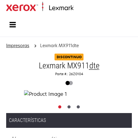
Inicio
Impresoras
Lexmark MX911dte
DISCONTINUO
Lexmark MX911
dte
Parte #.: 26Z0104
CARACTERÍSTICAS