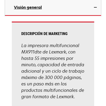
abre
Visión general
en
una
pestaña
nueva
DESCRIPCIÓN DE MARKETING
La impresora multifuncional
MX911dte de Lexmark, con
hasta 55 impresiones por
minuto, capacidad de entrada
adicional y un ciclo de trabajo
máximo de 300 000 páginas,
es un paso más en los
productos multifuncionales de
gran formato de Lexmark.