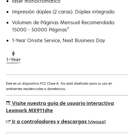
láser monocromático
Impresión dúplex (2 caras): Dúplex integrado
Volumen de Páginas Mensual Recomendado:
†
15000 - 50000 Páginas
1-Year Onsite Service, Next Business Day
Este es un dispositivo FCC Clase A. No está diseñado para su uso en
ambientes residenciales o domésticos.
Visite nuestra guía de usuario interactiva
Lexmark MX911dte
Ir a controladores y descargas
[VÍNCULO]
se