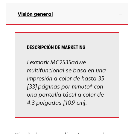
pestaña
se
nueva
abre
Visión general
en
una
pestaña
nueva
DESCRIPCIÓN DE MARKETING
Lexmark MC2535adwe
multifuncional se basa en una
impresión a color de hasta 35
[33] páginas por minuto* con
una pantalla táctil a color de
4,3 pulgadas [10,9 cm].