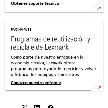
Obtener soporte técnico
se
abre
en
PÁGINA WEB
una
pestaña
Programas de reutilización y
nueva
reciclaje de Lexmark
Como parte de nuestro enfoque en la
economía circular, Lexmark ofrece
programas para ayudarle a reciclar y volver
a fabricar los equipos y suministros.
Conozca nuestro enfoque