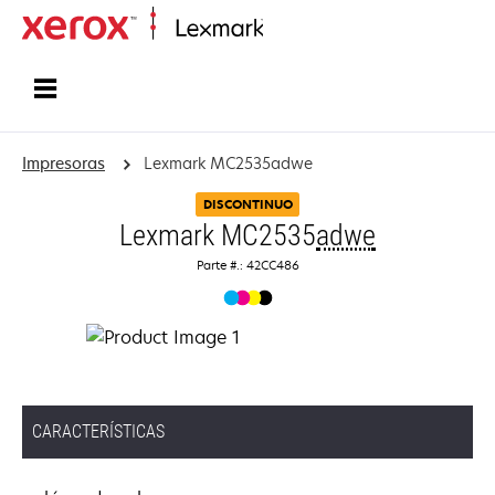
Inicio
Impresoras
Lexmark MC2535adwe
DISCONTINUO
Lexmark MC2535
adwe
Parte #.: 42CC486
CARACTERÍSTICAS