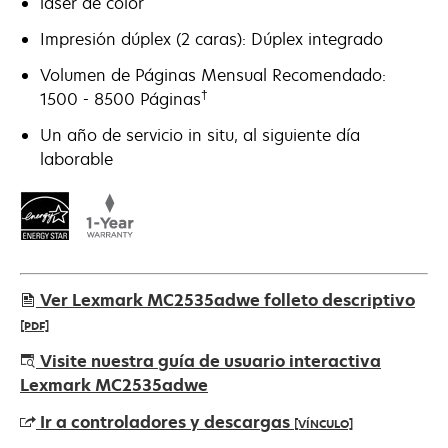
láser de color
Impresión dúplex (2 caras): Dúplex integrado
Volumen de Páginas Mensual Recomendado:
†
1500 - 8500 Páginas
Un año de servicio in situ, al siguiente día
laborable
Ver Lexmark MC2535adwe folleto descriptivo
[PDF]
se
Visite nuestra guía de usuario interactiva
abre
Lexmark MC2535adwe
en
Ir a controladores y descargas
[VÍNCULO]
una