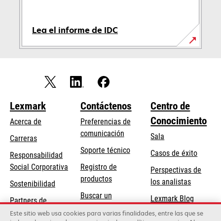
Lea el informe de IDC
Lexmark
Contáctenos
Centro de
Conocimiento
Acerca de
Preferencias de
comunicación
Sala
Carreras
se
Soporte técnico
Casos de éxito
Responsabilidad
abre
se
Social Corporativa
Registro de
Perspectivas de
en
abre
productos
los analistas
Sostenibilidad
una
en
Buscar un
pestaña
Lexmark Blog
Partners de
una
concesionario
nueva
Lexmark
Este sitio web usa cookies para varias finalidades, entre las que se
pestaña