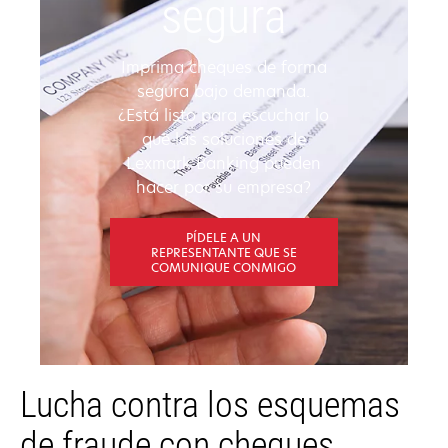
segura
Imprima cheques de forma
segura bajo demanda.
¿Está listo para escuchar lo
que las soluciones de
Lexmark Banking pueden
hacer por su empresa?
PÍDELE A UN
REPRESENTANTE QUE SE
COMUNIQUE CONMIGO
Lucha contra los esquemas
de fraude con cheques.