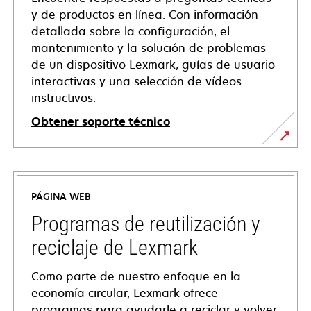
y de productos en línea. Con información
detallada sobre la configuración, el
mantenimiento y la solución de problemas
de un dispositivo Lexmark, guías de usuario
interactivas y una selección de vídeos
instructivos.
Obtener soporte técnico
opens
in
a
PÁGINA WEB
new
tab
Programas de reutilización y
reciclaje de Lexmark
Como parte de nuestro enfoque en la
economía circular, Lexmark ofrece
programas para ayudarle a reciclar y volver