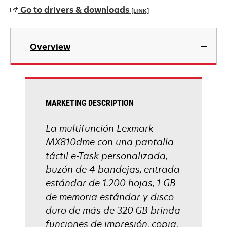
a
Go to drivers & downloads
[LINK]
new
tab
opens
in
Overview
a
new
tab
MARKETING DESCRIPTION
La multifunción Lexmark
MX810dme con una pantalla
táctil e-Task personalizada,
buzón de 4 bandejas, entrada
estándar de 1.200 hojas, 1 GB
de memoria estándar y disco
duro de más de 320 GB brinda
funciones de impresión, copia,