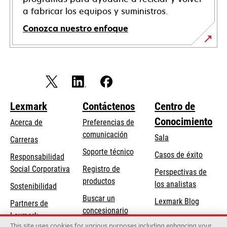
a fabricar los equipos y suministros.
Conozca nuestro enfoque
Lexmark
Contáctenos
Centro de
Conocimiento
Acerca de
Preferencias de
comunicación
Sala
Carreras
opens
Soporte técnico
Casos de éxito
Responsabilidad
in
opens
Social Corporativa
Registro de
Perspectivas de
a
in
productos
los analistas
Sostenibilidad
new
a
Buscar un
tab
Lexmark Blog
Partners de
new
concesionario
Lexmark
tab
This site uses cookies for various purposes including enhancing your