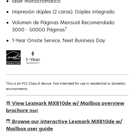
láser monocromático
Impresión dúplex (2 caras): Dúplex integrado
Volumen de Páginas Mensual Recomendado:
†
3000 - 50000 Páginas
1-Year Onsite Service, Next Business Day
This is an FCC Class A device. Not intended for use in residential or domestic
environments.
View Lexmark MX810de w/ Mailbox overview
brochure
[PDF]
opens
Browse our interactive Lexmark MX810de w/
in
Mailbox user guide