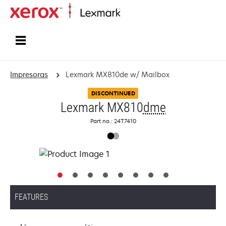
Inicio
Impresoras
Lexmark MX810de w/ Mailbox
DISCONTINUED
Lexmark MX810
dme
Part no.: 24T7410
FEATURES