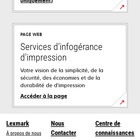
uniquement)
s’ouvre
dans
un
PAGE WEB
nouvel
onglet
Services d'infogérance
d'impression
Votre vision de la simplicité, de la
sécurité, des économies et de la
durabilité de d'impression
Accéder à la page
Lexmark
Nous
Centre de
Contacter
connaissances
À propos de nous