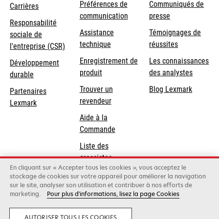
Préférences de
Communiqués de
Carrières
communication
presse
s’ouvre
Responsabilité
s’ouvre
Assistance
Témoignages de
dans
sociale de
dans
s’ouvre
technique
réussites
un
s’ouvre
l'entreprise (CSR)
un
dans
nouvel
dans
Enregistrement de
Les connaissances
Développement
nouvel
un
onglet
un
produit
des analystes
durable
onglet
nouvel
nouvel
Trouver un
Blog Lexmark
onglet
Partenaires
onglet
revendeur
Lexmark
Aide à la
Commande
Liste des
grossistes
En cliquant sur « Accepter tous les cookies », vous acceptez le
stockage de cookies sur votre appareil pour améliorer la navigation
sur le site, analyser son utilisation et contribuer à nos efforts de
Lexmark International, Inc., une entreprise Xerox
marketing.
Pour plus d'informations, lisez la page Cookies
©2026 Tous droits réservés.
Légal
Conditions générales
Politique de
confidentialité
Annuler le contrat
AUTORISER TOUS LES COOKIES