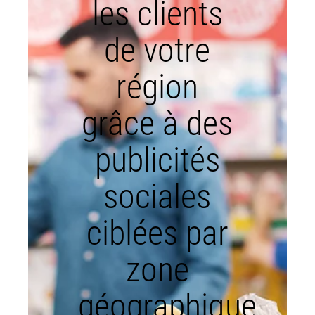
les clients
de votre
région
grâce à des
publicités
sociales
ciblées par
zone
géographique