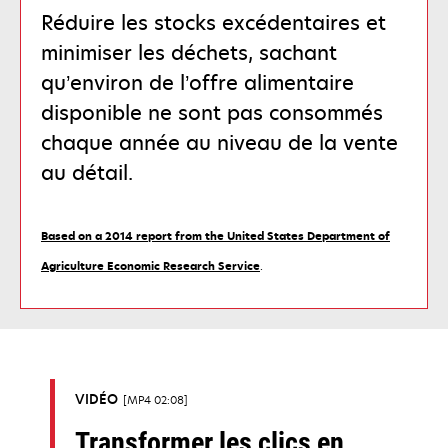
Réduire les stocks excédentaires et
minimiser les déchets, sachant
qu’environ de l’offre alimentaire
disponible ne sont pas consommés
chaque année au niveau de la vente
au détail.
Based on a 2014 report from the United States Department of
s’ouvre
Agriculture Economic Research Service
.
dans
un
nouvel
onglet
VIDÉO
MP4 02:08
Transformer les clics en