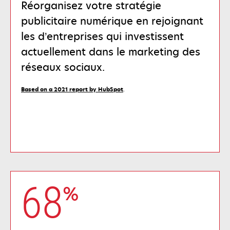
Réorganisez votre stratégie
publicitaire numérique en rejoignant
les d’entreprises qui investissent
actuellement dans le marketing des
réseaux sociaux.
s’ouvre
Based on a 2021 report by HubSpot
.
dans
un
nouvel
onglet
68
%