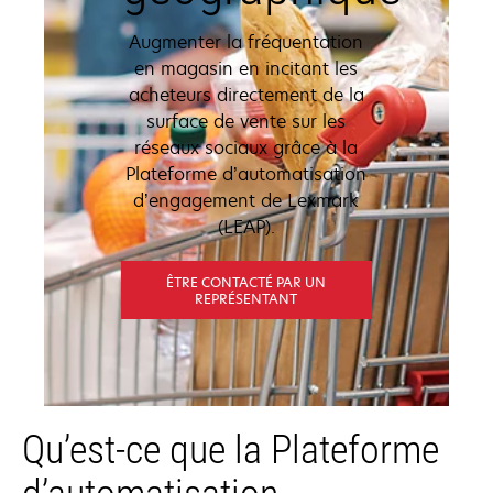
Augmenter la fréquentation
en magasin en incitant les
acheteurs directement de la
surface de vente sur les
réseaux sociaux grâce à la
Plateforme d’automatisation
d’engagement de Lexmark
(LEAP).
ÊTRE CONTACTÉ PAR UN
REPRÉSENTANT
Qu’est-ce que la Plateforme