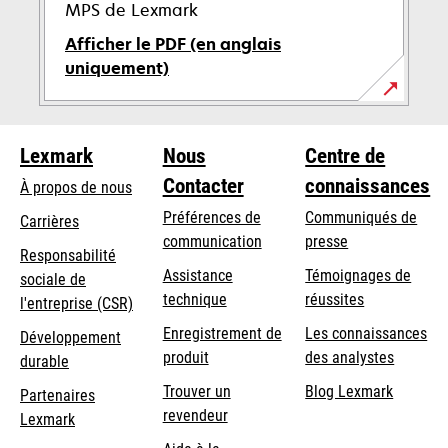
MPS de Lexmark
Afficher le PDF (en anglais
uniquement)
s’ouvre
dans
Lexmark
Nous
Centre de
un
nouvel
Contacter
connaissances
À propos de nous
onglet
Préférences de
Communiqués de
Carrières
communication
presse
s’ouvre
Responsabilité
s’ouvre
Assistance
Témoignages de
dans
sociale de
dans
s’ouvre
technique
réussites
un
s’ouvre
l'entreprise (CSR)
un
dans
nouvel
dans
Enregistrement de
Les connaissances
Développement
nouvel
un
onglet
un
produit
des analystes
durable
onglet
nouvel
nouvel
Trouver un
Blog Lexmark
onglet
Partenaires
onglet
revendeur
Lexmark