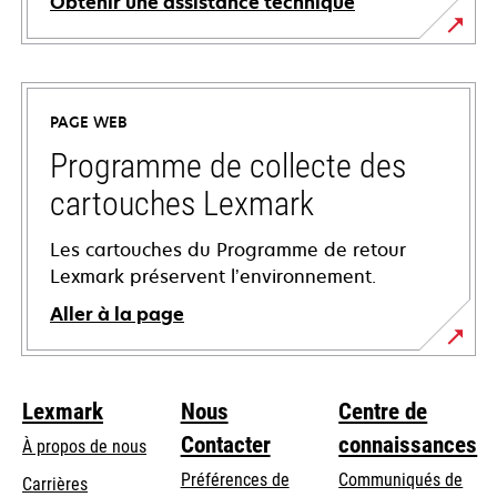
Obtenir une assistance technique
s’ouvre
dans
un
PAGE WEB
nouvel
onglet
Programme de collecte des
cartouches Lexmark
Les cartouches du Programme de retour
Lexmark préservent l’environnement.
Aller à la page
Lexmark
Nous
Centre de
Contacter
connaissances
À propos de nous
Préférences de
Communiqués de
Carrières