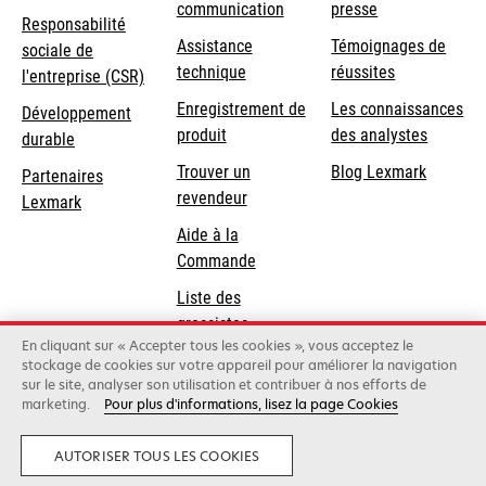
communication
presse
s’ouvre
Responsabilité
s’ouvre
Assistance
Témoignages de
dans
sociale de
dans
s’ouvre
technique
réussites
un
s’ouvre
l'entreprise (CSR)
un
dans
nouvel
dans
Enregistrement de
Les connaissances
Développement
nouvel
un
onglet
un
produit
des analystes
durable
onglet
nouvel
nouvel
Trouver un
Blog Lexmark
onglet
Partenaires
onglet
revendeur
Lexmark
Aide à la
Commande
Liste des
grossistes
En cliquant sur « Accepter tous les cookies », vous acceptez le
stockage de cookies sur votre appareil pour améliorer la navigation
sur le site, analyser son utilisation et contribuer à nos efforts de
Lexmark International, Inc., une entreprise Xerox
marketing.
Pour plus d'informations, lisez la page Cookies
©2026 Tous droits réservés.
Légal
Conditions générales
Politique de
confidentialité
Annuler le contrat
AUTORISER TOUS LES COOKIES