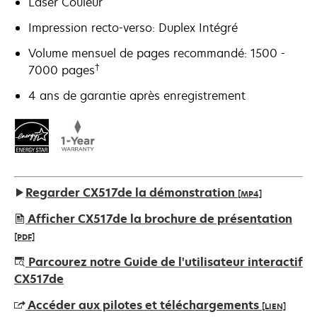
Laser Couleur
Impression recto-verso: Duplex Intégré
Volume mensuel de pages recommandé: 1500 -
†
7000 pages
4 ans de garantie après enregistrement
Regarder CX517de la démonstration
[MP4]
Afficher CX517de la brochure de présentation
[PDF]
s’ouvre
Parcourez notre Guide de l'utilisateur interactif
dans
CX517de
un
Accéder aux pilotes et téléchargements
[LIEN]
nouvel