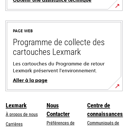
Obtenir une assistance technique
s’ouvre
dans
un
PAGE WEB
nouvel
onglet
Programme de collecte des
cartouches Lexmark
Les cartouches du Programme de retour
Lexmark préservent l’environnement.
Aller à la page
Lexmark
Nous
Centre de
Contacter
connaissances
À propos de nous
Préférences de
Communiqués de
Carrières