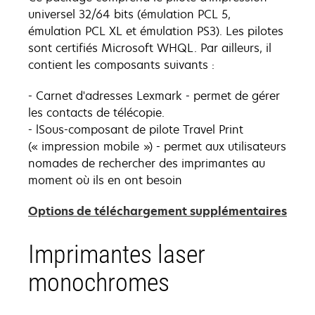
universel 32/64 bits (émulation PCL 5,
émulation PCL XL et émulation PS3). Les pilotes
sont certifiés Microsoft WHQL. Par ailleurs, il
contient les composants suivants :
- Carnet d'adresses Lexmark - permet de gérer
les contacts de télécopie.
- lSous-composant de pilote Travel Print
(« impression mobile ») - permet aux utilisateurs
nomades de rechercher des imprimantes au
moment où ils en ont besoin
s’ou
Options de téléchargement supplémentaires
dans
un
Imprimantes laser
nouv
monochromes
ongl