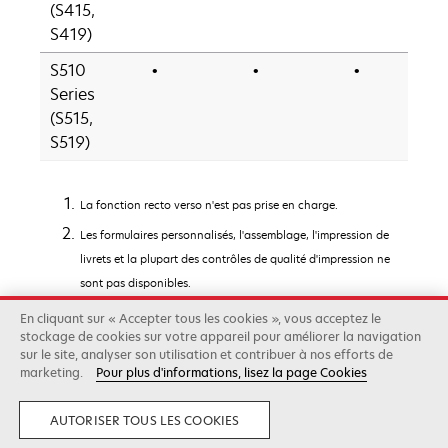
(S415,
S419)
S510
•
•
•
Series
(S515,
S519)
La fonction recto verso n'est pas prise en charge.
Les formulaires personnalisés, l'assemblage, l'impression de
livrets et la plupart des contrôles de qualité d'impression ne
sont pas disponibles.
La prise en charge de Windows 2000 est limitée à la version
En cliquant sur « Accepter tous les cookies », vous acceptez le
stockage de cookies sur votre appareil pour améliorer la navigation
UPD 1.6.2.
Cliquez ici pour télécharger
sur le site, analyser son utilisation et contribuer à nos efforts de
marketing.
Pour plus d'informations, lisez la page Cookies
Lexmark
Nous
Centre de
AUTORISER TOUS LES COOKIES
Contacter
connaissances
À propos de nous