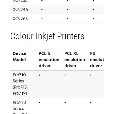
XC9235
•
•
•
XC9245
•
•
•
XC9265
•
•
•
Colour Inkjet Printers
Device
PCL 5
PCL XL
PS
Model
emulation
emulation
emulation
driver
driver
driver
Pro710
•
•
•
Series
(Pro715,
Pro719)
Pro910
•
•
•
Series