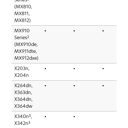
(MX810,
MX811,
MX812)
MX910
•
•
•
2
Series
(MX910de,
MX911dte,
MX912dxe)
X203n,
•
•
•
X204n
X264dn,
•
•
•
X363dn,
X364dn,
X364dw
3
X340n
,
•
•
3
X342n