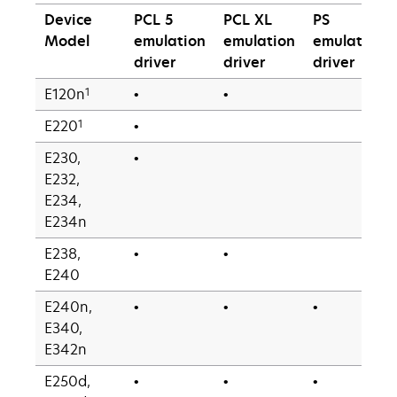
Device
PCL 5
PCL XL
PS
Model
emulation
emulation
emulation
driver
driver
driver
1
E120n
•
•
1
E220
•
E230,
•
E232,
E234,
E234n
E238,
•
•
E240
E240n,
•
•
•
E340,
E342n
E250d,
•
•
•