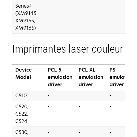
2
Series
(XM9145,
XM9155,
XM9165)
Imprimantes laser couleur
Device
PCL 5
PCL XL
PS
Model
emulation
emulation
emulation
driver
driver
driver
C510
•
•
C520,
•
•
•
C522,
C524
C530,
•
•
•