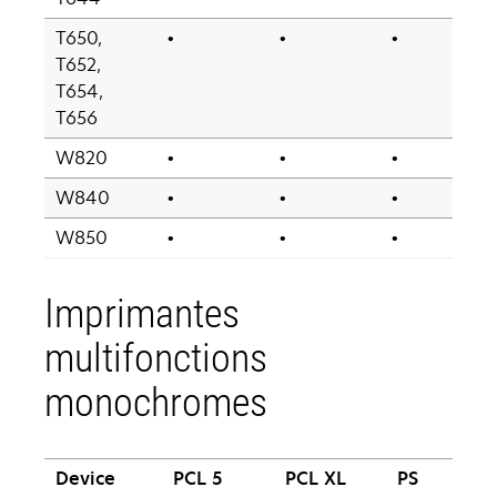
T650,
•
•
•
T652,
T654,
T656
W820
•
•
•
W840
•
•
•
W850
•
•
•
Imprimantes
multifonctions
monochromes
Device
PCL 5
PCL XL
PS