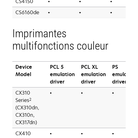
CS4150
•
•
•
CS6160de
•
•
•
Imprimantes
multifonctions couleur
Device
PCL 5
PCL XL
PS
Model
emulation
emulation
emulation
driver
driver
driver
CX310
•
•
•
2
Series
(CX310dn,
CX310n,
CX317dn)
CX410
•
•
•