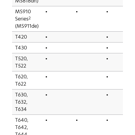
MS818dn)
MS910
•
•
•
2
Series
(MS911de)
T420
•
•
T430
•
•
T520,
•
•
T522
T620,
•
•
T622
T630,
•
•
T632,
T634
T640,
•
•
•
T642,
T644