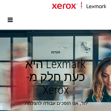
עמוד הבית
הַכרָזָה
Lexmark היא
כעת חלק מ-
Xerox
יחד, אנו הופכים עבודה להצלחה.