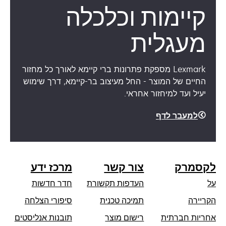
קיימות וכלכלה
מעגלית
Lexmark מספקת פתרונות ברי קיימא לאורך כל מחזור
החיים של המוצר - החל מעיצוב בר-קיימא, דרך שימוש
יעיל ועד למיחזור אחראי.
למעבר לדף
לקסמרק
צור קשר
מרכז ידע
על
העדפות תקשורת
חדר חדשות
opens
הקריירה
תמיכה טכנית
סיפורי הצלחה
in
אחריות חברתית
רישום מוצר
תובנות אנליסטים
a