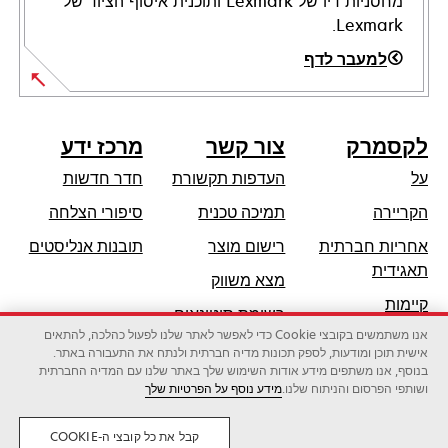
מחסניות דיו של Lexmark ותוכנית איסוף הציוד של
Lexmark.
למעבר לדף
לקסמרק
צור קשר
מרכז ידע
על
העדפות תקשורת
חדר חדשות
opens
הקריירה
תמיכה טכנית
סיפורי הצלחה
in
אחריות חברתית
רישום מוצר
תובנות אנליסטים
a
opens
תאגידית
מצא משווק
new
in
קיימות
tab
רשימת סיטונאים
a
אנו משתמשים בקובצי Cookie כדי לאפשר לאתר שלנו לפעול כהלכה, להתאים
שותפי לקסמרק
new
אישית תוכן ומודעות, לספק תכונות מדיה חברתית ולנתח את התעבורה באתר.
tab
בנוסף, אנו משתפים מידע אודות השימוש שלך באתר שלנו עם המדיה החברתית
ושותפי הפרסום והניתוח שלנו.
מידע נוסף על הפרטיות שלך
לקסמרק אינטרנשיונל בע"מ, חברה של זירוקס
©2026 כל הזכויות שמורות.
משפטי
פרטיות
קבל את כל קובצי ה-COOKIE