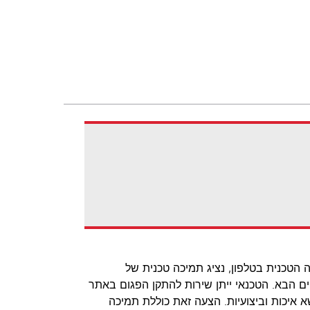
לא ניתן לפתור את הבעיה הטכנית בטלפון, נציג תמיכה טכנית של
Lexmark לאתר שלך ביום העסקים הבא. הטכנאי ייתן שירות להתקן הפגום באתר
א שהוא עומד בסטנדרטים המחמירים ביותר של Lexmark בנושא איכות וביצועיות. הצעה זאת כוללת תמיכה