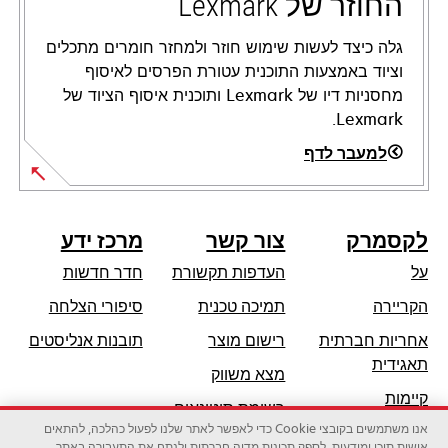
החוזר של Lexmark
גלה כיצד לעשות שימוש חוזר ולמחזר חומרים מתכלים
וציוד באמצעות התוכנית עטורת הפרסים לאיסוף
מחסניות דיו של Lexmark ותוכנית איסוף הציוד של
Lexmark.
למעבר לדף
לקסמרק
צור קשר
מרכז ידע
על
העדפות תקשורת
חדר חדשות
opens
הקריירה
תמיכה טכנית
סיפורי הצלחה
in
אחריות חברתית
רישום מוצר
תובנות אנליסטים
a
opens
תאגידית
מצא משווק
new
in
קיימות
tab
רשימת סיטונאים
a
אנו משתמשים בקובצי Cookie כדי לאפשר לאתר שלנו לפעול כהלכה, להתאים
שותפי לקסמרק
new
אישית תוכן ומודעות, לספק תכונות מדיה חברתית ולנתח את התעבורה באתר.