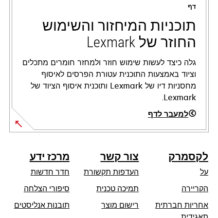
דף
new
tab
תוכניות המיחזור והשימוש
החוזר של Lexmark
גלה כיצד לעשות שימוש חוזר ולמחזר חומרים מתכלים
וציוד באמצעות התוכנית עטורת הפרסים לאיסוף
מחסניות דיו של Lexmark ותוכנית איסוף הציוד של
Lexmark.
למעבר לדף
לקסמרק
צור קשר
מרכז ידע
על
העדפות תקשורת
חדר חדשות
opens
הקריירה
תמיכה טכנית
סיפורי הצלחה
in
אחריות חברתית
רישום מוצר
תובנות אנליסטים
a
opens
תאגידית