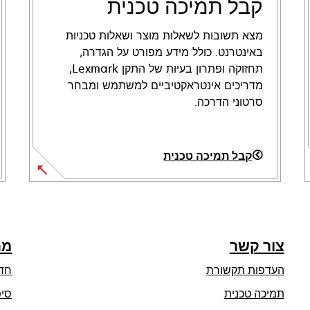
קבל תמיכה טכנית
מצא תשובות לשאלות מוצר ושאלות טכניות
באינטרנט. כולל מידע מפורט על הגדרה,
תחזוקה ופתרון בעיות של התקן Lexmark,
מדריכים אינטראקטיביים למשתמש ומבחר
סרטוני הדרכה.
קבל תמיכה טכנית
opens
in
a
new
צור קשר
מר
tab
העדפות תקשורת
חד
opens
תמיכה טכנית
סיפ
in