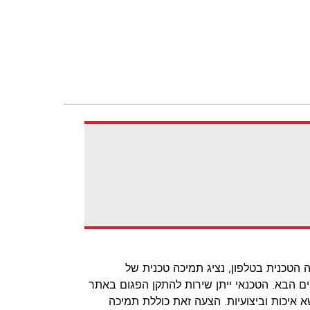
לא ניתן לפתור את הבעיה הטכנית בטלפון, נציג תמיכה טכנית של
Lexmark לאתר שלך ביום העסקים הבא. הטכנאי ייתן שירות להתקן הפגום באתר
א שהוא עומד בסטנדרטים המחמירים ביותר של Lexmark בנושא איכות וביצועיות. הצעה זאת כוללת תמיכה