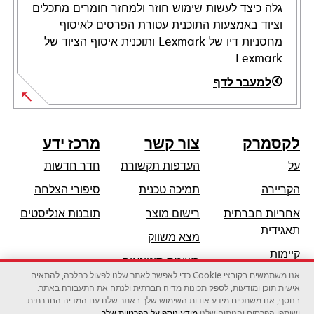
גלה כיצד לעשות שימוש חוזר ולמחזר חומרים מתכלים
וציוד באמצעות התוכנית עטורת הפרסים לאיסוף
מחסניות דיו של Lexmark ותוכנית איסוף הציוד של
Lexmark.
למעבר לדף
לקסמרק
צור קשר
מרכז ידע
על
העדפות תקשורת
חדר חדשות
opens
הקריירה
תמיכה טכנית
סיפורי הצלחה
in
אחריות חברתית
רישום מוצר
תובנות אנליסטים
a
opens
תאגידית
מצא משווק
new
in
קיימות
tab
רשימת סיטונאים
a
אנו משתמשים בקובצי Cookie כדי לאפשר לאתר שלנו לפעול כהלכה, להתאים
שותפי לקסמרק
new
אישית תוכן ומודעות, לספק תכונות מדיה חברתית ולנתח את התעבורה באתר.
tab
בנוסף, אנו משתפים מידע אודות השימוש שלך באתר שלנו עם המדיה החברתית
ושותפי הפרסום והניתוח שלנו.
מידע נוסף על הפרטיות שלך