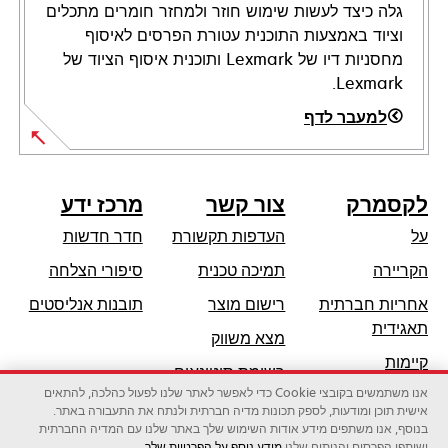
גלה כיצד לעשות שימוש חוזר ולמחזר חומרים מתכלים
וציוד באמצעות התוכנית עטורת הפרסים לאיסוף
מחסניות דיו של Lexmark ותוכנית איסוף הציוד של
Lexmark.
למעבר לדף
לקסמרק
צור קשר
מרכז ידע
על
העדפות תקשורת
חדר חדשות
opens
הקריירה
תמיכה טכנית
סיפורי הצלחה
in
אחריות חברתית
רישום מוצר
תובנות אנליסטים
a
opens
תאגידית
מצא משווק
new
in
קיימות
tab
רשימת סיטונאים
a
אנו משתמשים בקובצי Cookie כדי לאפשר לאתר שלנו לפעול כהלכה, להתאים
שותפי לקסמרק
new
אישית תוכן ומודעות, לספק תכונות מדיה חברתית ולנתח את התעבורה באתר.
tab
בנוסף, אנו משתפים מידע אודות השימוש שלך באתר שלנו עם המדיה החברתית
ושותפי הפרסום והניתוח שלנו.
מידע נוסף על הפרטיות שלך