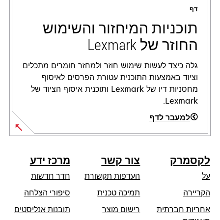
a
דף
new
tab
תוכניות המיחזור והשימוש
החוזר של Lexmark
גלה כיצד לעשות שימוש חוזר ולמחזר חומרים מתכלים
וציוד באמצעות התוכנית עטורת הפרסים לאיסוף
מחסניות דיו של Lexmark ותוכנית איסוף הציוד של
Lexmark.
למעבר לדף
לקסמרק
צור קשר
מרכז ידע
על
העדפות תקשורת
חדר חדשות
opens
הקריירה
תמיכה טכנית
סיפורי הצלחה
in
אחריות חברתית
רישום מוצר
תובנות אנליסטים
a