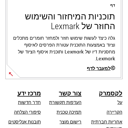
a
דף
new
tab
תוכניות המיחזור והשימוש
החוזר של Lexmark
גלה כיצד לעשות שימוש חוזר ולמחזר חומרים מתכלים
וציוד באמצעות התוכנית עטורת הפרסים לאיסוף
מחסניות דיו של Lexmark ותוכנית איסוף הציוד של
Lexmark.
למעבר לדף
לקסמרק
צור קשר
מרכז ידע
על
העדפות תקשורת
חדר חדשות
opens
הקריירה
תמיכה טכנית
סיפורי הצלחה
in
אחריות חברתית
רישום מוצר
תובנות אנליסטים
a