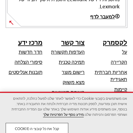
Lexmark.
למעבר לדף
לקסמרק
צור קשר
מרכז ידע
על
העדפות תקשורת
חדר חדשות
opens
הקריירה
תמיכה טכנית
סיפורי הצלחה
in
אחריות חברתית
רישום מוצר
תובנות אנליסטים
a
opens
תאגידית
מצא משווק
new
in
קיימות
tab
רשימת סיטונאים
a
אנו משתמשים בקובצי Cookie כדי לאפשר לאתר שלנו לפעול כהלכה, להתאים
שותפי לקסמרק
new
אישית תוכן ומודעות, לספק תכונות מדיה חברתית ולנתח את התעבורה באתר.
tab
בנוסף, אנו משתפים מידע אודות השימוש שלך באתר שלנו עם המדיה החברתית
ושותפי הפרסום והניתוח שלנו.
מידע נוסף על הפרטיות שלך
לקסמרק אינטרנשיונל בע"מ, חברה של זירוקס
©2026 כל הזכויות שמורות.
משפטי
פרטיות
קבל את כל קובצי ה-COOKIE