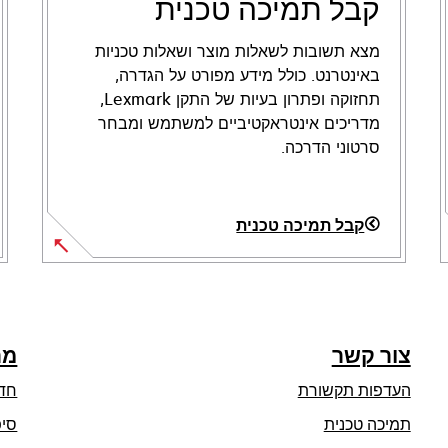
קבל תמיכה טכנית
מצא תשובות לשאלות מוצר ושאלות טכניות
באינטרנט. כולל מידע מפורט על הגדרה,
תחזוקה ופתרון בעיות של התקן Lexmark,
מדריכים אינטראקטיביים למשתמש ומבחר
סרטוני הדרכה.
קבל תמיכה טכנית
opens
in
a
new
צור קשר
מר
tab
העדפות תקשורת
חד
opens
תמיכה טכנית
סיפ
in