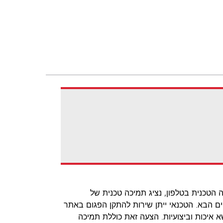
לא ניתן לפתור את הבעיה הטכנית בטלפון, נציג תמיכה טכנית של
Lexmark לאתר שלך ביום העסקים הבא. הטכנאי ייתן שירות להתקן הפגום באתר
הלקוח ויוודא שהוא עומד בסטנדרטים המחמירים ביותר של Lexmark בנושא איכות וביצועיות. ‏‫הצעה זאת כוללת תמיכה