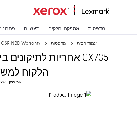
מדפסות
אספקה וחלקים
תעשיות
פתרונות
עמוד הבית
מדפסות
r OSR NBD Warranty
CX735 אחריות לתיקוני
הלקוח למשך 4 שנ
מס' חלק.: 2372920