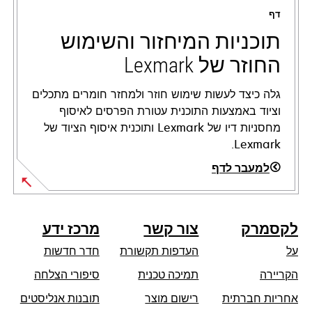
a
דף
new
tab
תוכניות המיחזור והשימוש
החוזר של Lexmark
גלה כיצד לעשות שימוש חוזר ולמחזר חומרים מתכלים
וציוד באמצעות התוכנית עטורת הפרסים לאיסוף
מחסניות דיו של Lexmark ותוכנית איסוף הציוד של
Lexmark.
למעבר לדף
לקסמרק
צור קשר
מרכז ידע
על
העדפות תקשורת
חדר חדשות
opens
הקריירה
תמיכה טכנית
סיפורי הצלחה
in
אחריות חברתית
רישום מוצר
תובנות אנליסטים
a