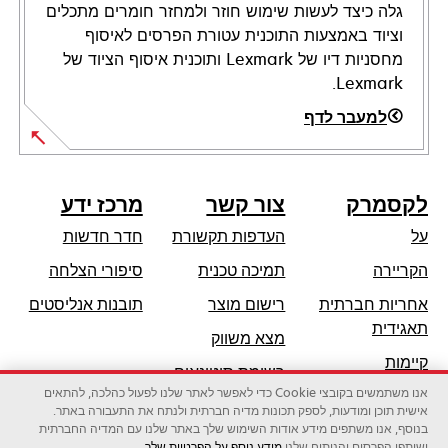
גלה כיצד לעשות שימוש חוזר ולמחזר חומרים מתכלים
וציוד באמצעות התוכנית עטורת הפרסים לאיסוף
מחסניות דיו של Lexmark ותוכנית איסוף הציוד של
Lexmark.
למעבר לדף
לקסמרק
צור קשר
מרכז ידע
על
העדפות תקשורת
חדר חדשות
opens
הקריירה
תמיכה טכנית
סיפורי הצלחה
in
אחריות חברתית
רישום מוצר
תובנות אנליסטים
a
opens
תאגידית
מצא משווק
new
in
קיימות
tab
רשימת סיטונאים
a
אנו משתמשים בקובצי Cookie כדי לאפשר לאתר שלנו לפעול כהלכה, להתאים
שותפי לקסמרק
new
אישית תוכן ומודעות, לספק תכונות מדיה חברתית ולנתח את התעבורה באתר.
tab
בנוסף, אנו משתפים מידע אודות השימוש שלך באתר שלנו עם המדיה החברתית
ושותפי הפרסום והניתוח שלנו.
מידע נוסף על הפרטיות שלך