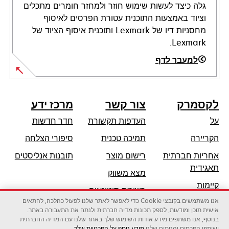
גלה כיצד לעשות שימוש חוזר ולמחזר חומרים מתכלים
וציוד באמצעות התוכנית עטורת הפרסים לאיסוף
מחסניות דיו של Lexmark ותוכנית איסוף הציוד של
Lexmark.
למעבר לדף
לקסמרק
צור קשר
מרכז ידע
על
העדפות תקשורת
חדר חדשות
opens
הקריירה
תמיכה טכנית
סיפורי הצלחה
in
אחריות חברתית
רישום מוצר
תובנות אנליסטים
a
opens
תאגידית
מצא משווק
new
in
קיימות
tab
רשימת סיטונאים
a
אנו משתמשים בקובצי Cookie כדי לאפשר לאתר שלנו לפעול כהלכה, להתאים
שותפי לקסמרק
new
אישית תוכן ומודעות, לספק תכונות מדיה חברתית ולנתח את התעבורה באתר.
tab
בנוסף, אנו משתפים מידע אודות השימוש שלך באתר שלנו עם המדיה החברתית
ושותפי הפרסום והניתוח שלנו.
מידע נוסף על הפרטיות שלך