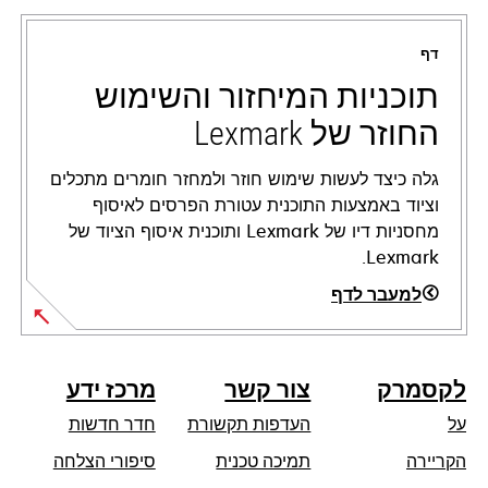
in
a
דף
new
tab
תוכניות המיחזור והשימוש
החוזר של Lexmark
גלה כיצד לעשות שימוש חוזר ולמחזר חומרים מתכלים
וציוד באמצעות התוכנית עטורת הפרסים לאיסוף
מחסניות דיו של Lexmark ותוכנית איסוף הציוד של
Lexmark.
למעבר לדף
לקסמרק
צור קשר
מרכז ידע
על
העדפות תקשורת
חדר חדשות
opens
הקריירה
תמיכה טכנית
סיפורי הצלחה
in