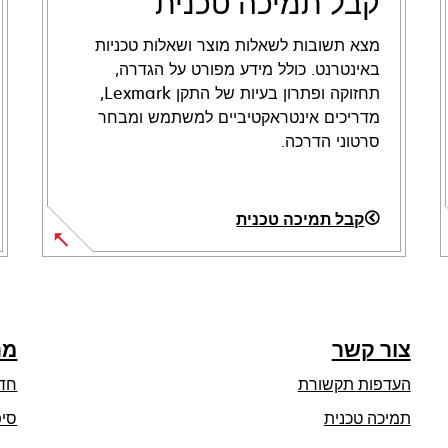
קבל תמיכה טכנית
מצא תשובות לשאלות מוצר ושאלות טכניות
באינטרנט. כולל מידע מפורט על הגדרה,
תחזוקה ופתרון בעיות של התקן Lexmark,
מדריכים אינטראקטיביים למשתמש ומבחר
סרטוני הדרכה.
קבל תמיכה טכנית
opens
in
a
new
צור קשר
מר
tab
העדפות תקשורת
חד
opens
תמיכה טכנית
סיפ
in