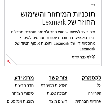
a
דף
new
tab
תוכניות המיחזור והשימוש
החוזר של Lexmark
גלה כיצד לעשות שימוש חוזר ולמחזר חומרים מתכלים
וציוד באמצעות התוכנית עטורת הפרסים לאיסוף
מחסניות דיו של Lexmark ותוכנית איסוף הציוד של
Lexmark.
למעבר לדף
לקסמרק
צור קשר
מרכז ידע
על
העדפות תקשורת
חדר חדשות
opens
הקריירה
תמיכה טכנית
סיפורי הצלחה
in
אחריות חברתית
רישום מוצר
תובנות אנליסטים
a