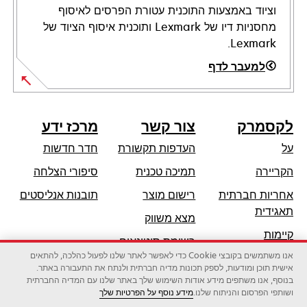
וציוד באמצעות התוכנית עטורת הפרסים לאיסוף
מחסניות דיו של Lexmark ותוכנית איסוף הציוד של
Lexmark.
למעבר לדף
לקסמרק
צור קשר
מרכז ידע
על
העדפות תקשורת
חדר חדשות
opens
הקריירה
תמיכה טכנית
סיפורי הצלחה
in
אחריות חברתית
רישום מוצר
תובנות אנליסטים
a
opens
תאגידית
מצא משווק
new
in
קיימות
tab
רשימת סיטונאים
a
אנו משתמשים בקובצי Cookie כדי לאפשר לאתר שלנו לפעול כהלכה, להתאים
שותפי לקסמרק
new
אישית תוכן ומודעות, לספק תכונות מדיה חברתית ולנתח את התעבורה באתר.
tab
בנוסף, אנו משתפים מידע אודות השימוש שלך באתר שלנו עם המדיה החברתית
ושותפי הפרסום והניתוח שלנו.
מידע נוסף על הפרטיות שלך
לקסמרק אינטרנשיונל בע"מ, חברה של זירוקס