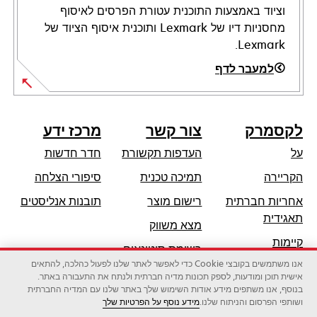
וציוד באמצעות התוכנית עטורת הפרסים לאיסוף
מחסניות דיו של Lexmark ותוכנית איסוף הציוד של
Lexmark.
למעבר לדף
לקסמרק
צור קשר
מרכז ידע
על
העדפות תקשורת
חדר חדשות
opens
הקריירה
תמיכה טכנית
סיפורי הצלחה
in
אחריות חברתית
רישום מוצר
תובנות אנליסטים
a
opens
תאגידית
מצא משווק
new
in
קיימות
tab
רשימת סיטונאים
a
אנו משתמשים בקובצי Cookie כדי לאפשר לאתר שלנו לפעול כהלכה, להתאים
שותפי לקסמרק
new
אישית תוכן ומודעות, לספק תכונות מדיה חברתית ולנתח את התעבורה באתר.
tab
בנוסף, אנו משתפים מידע אודות השימוש שלך באתר שלנו עם המדיה החברתית
ושותפי הפרסום והניתוח שלנו.
מידע נוסף על הפרטיות שלך
לקסמרק אינטרנשיונל בע"מ, חברה של זירוקס