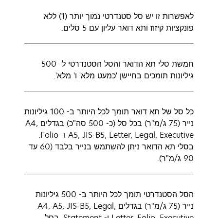
לאפשרות זו יש סל סטנדרטי נמוך יותר (1) ללא
פונקציות קיזוז ותא דואר עליון עם 5 סלים.
חמשת סלי תא הדואר והסל הסטנדרטי ל- 500
גיליונות תומכים בחיישן 'כמעט מלא' ו' מלא'.
כל סל של תא דואר תומך לכל היותר ב- 100 גיליונות
נייר (75 ג/מ"ר) בכל סל (כ- 500 סה"כ) בגדלים A4,
A5, JIS-B5, Letter, Legal, Executive ו- Folio.
בסלי תא הדואר ניתן להשתמש בנייר בלבד (60 עד
90 ג/מ"ר).
הסל הסטנדרטי תומך לכל היותר ב- 500 גיליונות
נייר (75 ג/מ"ר) בגדלים A4, A5, JIS-B5, Legal,
Letter, Folio, Executive ו- Statement. בסל