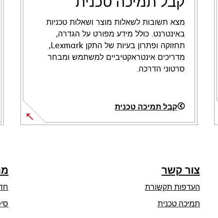
קבל תמיכה טכנית
מצא תשובות לשאלות מוצר ושאלות טכניות
באינטרנט. כולל מידע מפורט על הגדרה,
תחזוקה ופתרון בעיות של התקן Lexmark,
מדריכים אינטראקטיביים למשתמש ומבחר
סרטוני הדרכה.
קבל תמיכה טכנית
opens
in
a
new
צור קשר
מר
tab
העדפות תקשורת
חד
opens
תמיכה טכנית
סיפ
in